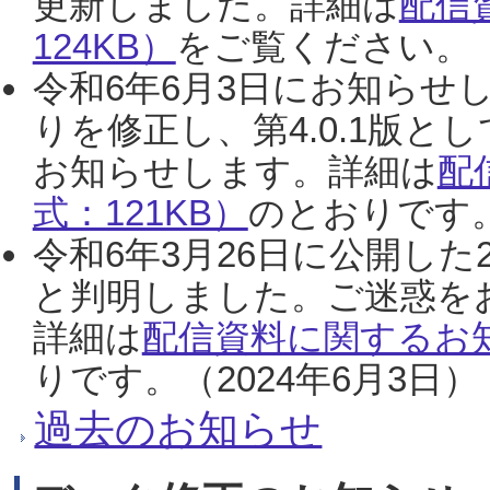
更新しました。詳細は
配信
124KB）
をご覧ください。（2
令和6年6月3日にお知らせし
りを修正し、第4.0.1版
お知らせします。詳細は
配
式：121KB）
のとおりです。
令和6年3月26日に公開した
と判明しました。ご迷惑を
詳細は
配信資料に関するお知
りです。（2024年6月3日）
過去のお知らせ