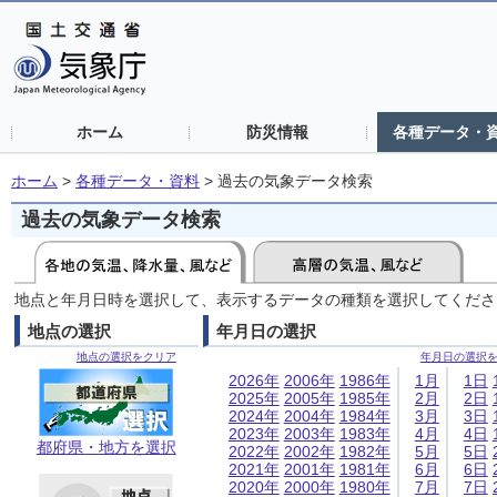
ホーム
防災情報
各種データ・
ホーム
>
各種データ・資料
>
過去の気象データ検索
過去の気象データ検索
地点と年月日時を選択して、表示するデータの種類を選択してくださ
地点の選択
年月日の選択
地点の選択をクリア
年月日の選択
2026年
2006年
1986年
1月
1日
2025年
2005年
1985年
2月
2日
2024年
2004年
1984年
3月
3日
2023年
2003年
1983年
4月
4日
都府県・地方を選択
2022年
2002年
1982年
5月
5日
2021年
2001年
1981年
6月
6日
2020年
2000年
1980年
7月
7日