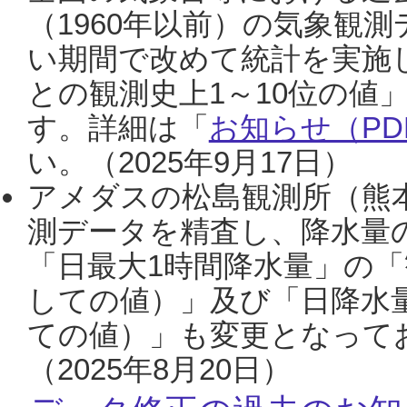
（1960年以前）の気象観
い期間で改めて統計を実施
との観測史上1～10位の値
す。詳細は「
お知らせ（PDF
い。（2025年9月17日）
アメダスの松島観測所（熊本
測データを精査し、降水量
「日最大1時間降水量」の「
しての値）」及び「日降水
ての値）」も変更となって
（2025年8月20日）