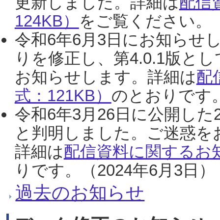
更新しました。詳細は
配信
124KB）
をご覧ください。（2
令和6年6月3日にお知らせし
りを修正し、第4.0.1版
お知らせします。詳細は
配
式：121KB）
のとおりです。
令和6年3月26日に公開した
と判明しました。ご迷惑を
詳細は
配信資料に関するお知
りです。（2024年6月3日）
過去のお知らせ