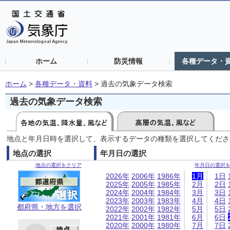
ホーム
防災情報
各種データ・
ホーム
>
各種データ・資料
>
過去の気象データ検索
過去の気象データ検索
地点と年月日時を選択して、表示するデータの種類を選択してくださ
地点の選択
年月日の選択
地点の選択をクリア
年月日の選択
2026年
2006年
1986年
1月
1日
2025年
2005年
1985年
2月
2日
2024年
2004年
1984年
3月
3日
2023年
2003年
1983年
4月
4日
都府県・地方を選択
2022年
2002年
1982年
5月
5日
2021年
2001年
1981年
6月
6日
2020年
2000年
1980年
7月
7日