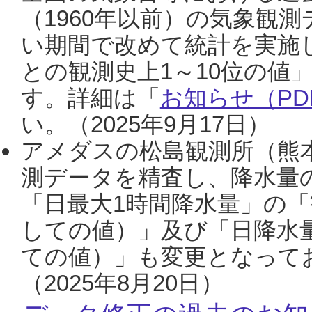
（1960年以前）の気象観
い期間で改めて統計を実施
との観測史上1～10位の値
す。詳細は「
お知らせ（PDF
い。（2025年9月17日）
アメダスの松島観測所（熊本
測データを精査し、降水量
「日最大1時間降水量」の「
しての値）」及び「日降水
ての値）」も変更となって
（2025年8月20日）