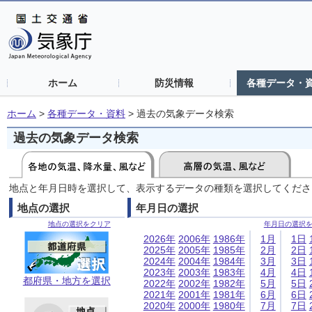
ホーム
防災情報
各種データ・
ホーム
>
各種データ・資料
>
過去の気象データ検索
過去の気象データ検索
地点と年月日時を選択して、表示するデータの種類を選択してくださ
地点の選択
年月日の選択
地点の選択をクリア
年月日の選択
2026年
2006年
1986年
1月
1日
2025年
2005年
1985年
2月
2日
2024年
2004年
1984年
3月
3日
2023年
2003年
1983年
4月
4日
都府県・地方を選択
2022年
2002年
1982年
5月
5日
2021年
2001年
1981年
6月
6日
2020年
2000年
1980年
7月
7日