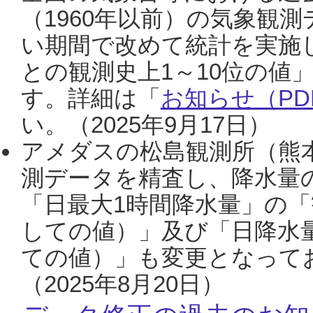
（1960年以前）の気象観
い期間で改めて統計を実施
との観測史上1～10位の値
す。詳細は「
お知らせ（PDF
い。（2025年9月17日）
アメダスの松島観測所（熊本
測データを精査し、降水量
「日最大1時間降水量」の「
しての値）」及び「日降水
ての値）」も変更となって
（2025年8月20日）