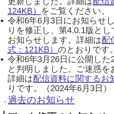
更新しました。詳細は
配信
124KB）
をご覧ください。（2
令和6年6月3日にお知らせし
りを修正し、第4.0.1版
お知らせします。詳細は
配
式：121KB）
のとおりです。
令和6年3月26日に公開した
と判明しました。ご迷惑を
詳細は
配信資料に関するお知
りです。（2024年6月3日）
過去のお知らせ