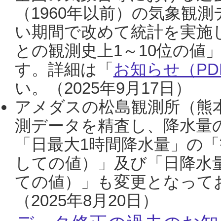
（1960年以前）の気象観
い期間で改めて統計を実施
との観測史上1～10位の値
す。詳細は「
お知らせ（PDF
い。（2025年9月17日）
アメダスの松島観測所（熊本
測データを精査し、降水量
「日最大1時間降水量」の「
しての値）」及び「日降水
ての値）」も変更となって
（2025年8月20日）