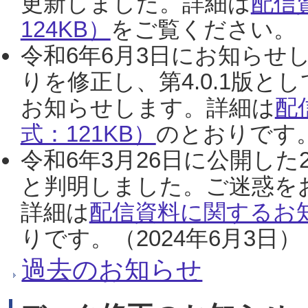
更新しました。詳細は
配信
124KB）
をご覧ください。（2
令和6年6月3日にお知らせし
りを修正し、第4.0.1版
お知らせします。詳細は
配
式：121KB）
のとおりです。
令和6年3月26日に公開した
と判明しました。ご迷惑を
詳細は
配信資料に関するお知
りです。（2024年6月3日）
過去のお知らせ