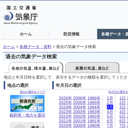
ホーム
防災情報
各種データ・
ホーム
>
各種データ・資料
>
過去の気象データ検索
過去の気象データ検索
地点と年月日時を選択して、表示するデータの種類を選択してくださ
地点の選択
年月日の選択
地点の選択をクリア
年月日の選択
2026年
2006年
1986年
1月
1日
2025年
2005年
1985年
2月
2日
2024年
2004年
1984年
3月
3日
2023年
2003年
1983年
4月
4日
都府県・地方を選択
2022年
2002年
1982年
5月
5日
2021年
2001年
1981年
6月
6日
2020年
2000年
1980年
7月
7日