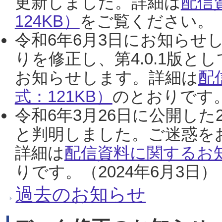
更新しました。詳細は
配信
124KB）
をご覧ください。（2
令和6年6月3日にお知らせし
りを修正し、第4.0.1版
お知らせします。詳細は
配
式：121KB）
のとおりです。
令和6年3月26日に公開した
と判明しました。ご迷惑を
詳細は
配信資料に関するお知
りです。（2024年6月3日）
過去のお知らせ