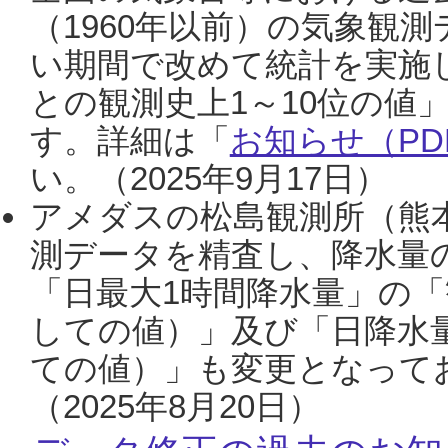
（1960年以前）の気象観
い期間で改めて統計を実施
との観測史上1～10位の値
す。詳細は「
お知らせ（PDF
い。（2025年9月17日）
アメダスの松島観測所（熊本
測データを精査し、降水量
「日最大1時間降水量」の「
しての値）」及び「日降水
ての値）」も変更となって
（2025年8月20日）