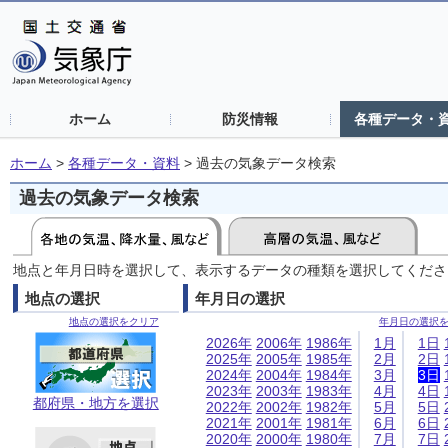
ホーム
防災情報
各種データ・
ホーム
>
各種データ・資料
>
過去の気象データ検索
過去の気象データ検索
地点と年月日時を選択して、表示するデータの種類を選択してくださ
地点の選択
年月日の選択
地点の選択をクリア
年月日の選択
2026年
2006年
1986年
1月
1日
2025年
2005年
1985年
2月
2日
2024年
2004年
1984年
3月
3日
2023年
2003年
1983年
4月
4日
都府県・地方を選択
2022年
2002年
1982年
5月
5日
2021年
2001年
1981年
6月
6日
2020年
2000年
1980年
7月
7日