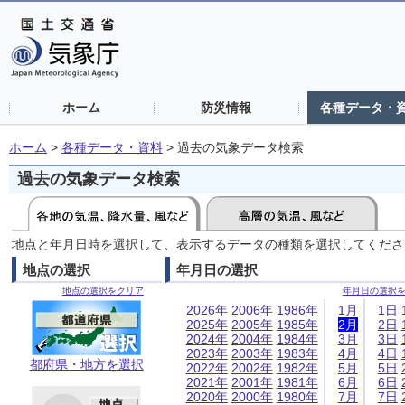
ホーム
防災情報
各種データ・
ホーム
>
各種データ・資料
>
過去の気象データ検索
過去の気象データ検索
地点と年月日時を選択して、表示するデータの種類を選択してくださ
地点の選択
年月日の選択
地点の選択をクリア
年月日の選択
2026年
2006年
1986年
1月
1日
2025年
2005年
1985年
2月
2日
2024年
2004年
1984年
3月
3日
2023年
2003年
1983年
4月
4日
都府県・地方を選択
2022年
2002年
1982年
5月
5日
2021年
2001年
1981年
6月
6日
2020年
2000年
1980年
7月
7日