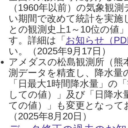
（1960年以前）の気象観
い期間で改めて統計を実施
との観測史上1～10位の値
す。詳細は「
お知らせ（PDF
い。（2025年9月17日）
アメダスの松島観測所（熊本
測データを精査し、降水量
「日最大1時間降水量」の「
しての値）」及び「日降水
ての値）」も変更となって
（2025年8月20日）