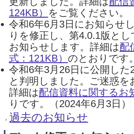
更新しました。詳細は
配信
124KB）
をご覧ください。（2
令和6年6月3日にお知らせし
りを修正し、第4.0.1版
お知らせします。詳細は
配
式：121KB）
のとおりです。
令和6年3月26日に公開した
と判明しました。ご迷惑を
詳細は
配信資料に関するお知
りです。（2024年6月3日）
過去のお知らせ