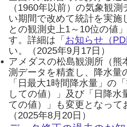
（1960年以前）の気象観
い期間で改めて統計を実施
との観測史上1～10位の値
す。詳細は「
お知らせ（PDF
い。（2025年9月17日）
アメダスの松島観測所（熊本
測データを精査し、降水量
「日最大1時間降水量」の「
しての値）」及び「日降水
ての値）」も変更となって
（2025年8月20日）