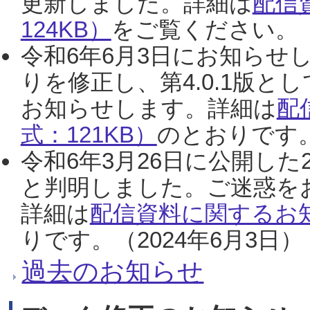
更新しました。詳細は
配信
124KB）
をご覧ください。（2
令和6年6月3日にお知らせし
りを修正し、第4.0.1版
お知らせします。詳細は
配
式：121KB）
のとおりです。
令和6年3月26日に公開した
と判明しました。ご迷惑を
詳細は
配信資料に関するお知
りです。（2024年6月3日）
過去のお知らせ