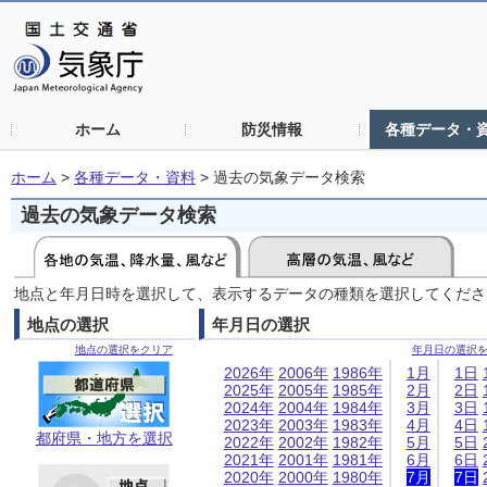
ホーム
防災情報
各種データ・
ホーム
>
各種データ・資料
>
過去の気象データ検索
過去の気象データ検索
地点と年月日時を選択して、表示するデータの種類を選択してくださ
地点の選択
年月日の選択
地点の選択をクリア
年月日の選択
2026年
2006年
1986年
1月
1日
2025年
2005年
1985年
2月
2日
2024年
2004年
1984年
3月
3日
2023年
2003年
1983年
4月
4日
都府県・地方を選択
2022年
2002年
1982年
5月
5日
2021年
2001年
1981年
6月
6日
2020年
2000年
1980年
7月
7日