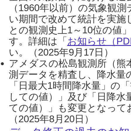
（1960年以前）の気象観
い期間で改めて統計を実施
との観測史上1～10位の値
す。詳細は「
お知らせ（PDF
い。（2025年9月17日）
アメダスの松島観測所（熊本
測データを精査し、降水量
「日最大1時間降水量」の「
しての値）」及び「日降水
ての値）」も変更となって
（2025年8月20日）