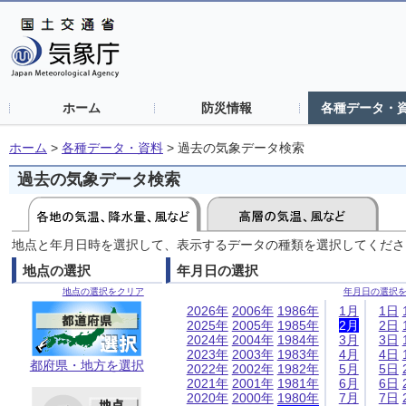
ホーム
防災情報
各種データ・
ホーム
>
各種データ・資料
>
過去の気象データ検索
過去の気象データ検索
地点と年月日時を選択して、表示するデータの種類を選択してくださ
地点の選択
年月日の選択
地点の選択をクリア
年月日の選択
2026年
2006年
1986年
1月
1日
2025年
2005年
1985年
2月
2日
2024年
2004年
1984年
3月
3日
2023年
2003年
1983年
4月
4日
都府県・地方を選択
2022年
2002年
1982年
5月
5日
2021年
2001年
1981年
6月
6日
2020年
2000年
1980年
7月
7日