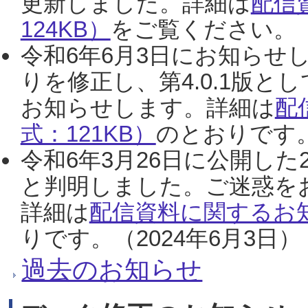
更新しました。詳細は
配信
124KB）
をご覧ください。（2
令和6年6月3日にお知らせし
りを修正し、第4.0.1版
お知らせします。詳細は
配
式：121KB）
のとおりです。
令和6年3月26日に公開した
と判明しました。ご迷惑を
詳細は
配信資料に関するお知
りです。（2024年6月3日）
過去のお知らせ