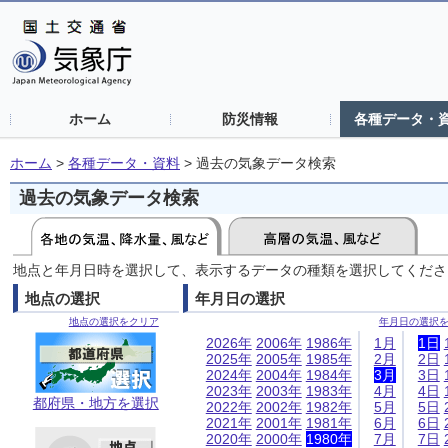
ホーム
防災情報
各種データ・
ホーム
>
各種データ・資料
>
過去の気象データ検索
過去の気象データ検索
地点と年月日時を選択して、表示するデータの種類を選択してくださ
地点の選択
年月日の選択
地点の選択をクリア
年月日の選択
2026年
2006年
1986年
1月
1日
2025年
2005年
1985年
2月
2日
2024年
2004年
1984年
3月
3日
2023年
2003年
1983年
4月
4日
都府県・地方を選択
2022年
2002年
1982年
5月
5日
2021年
2001年
1981年
6月
6日
2020年
2000年
1980年
7月
7日