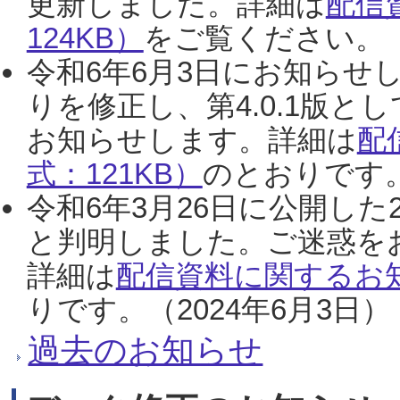
更新しました。詳細は
配信
124KB）
をご覧ください。（2
令和6年6月3日にお知らせし
りを修正し、第4.0.1版
お知らせします。詳細は
配
式：121KB）
のとおりです。
令和6年3月26日に公開した
と判明しました。ご迷惑を
詳細は
配信資料に関するお知
りです。（2024年6月3日）
過去のお知らせ