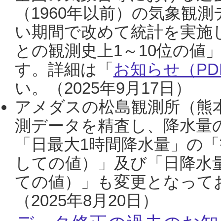
（1960年以前）の気象観
い期間で改めて統計を実施
との観測史上1～10位の値
す。詳細は「
お知らせ（PDF
い。（2025年9月17日）
アメダスの松島観測所（熊本
測データを精査し、降水量
「日最大1時間降水量」の「
しての値）」及び「日降水
ての値）」も変更となって
（2025年8月20日）