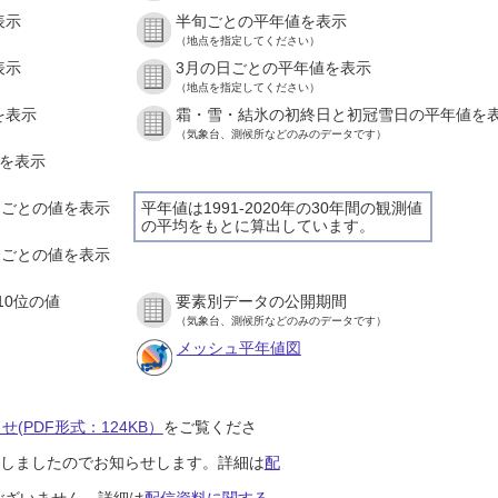
表示
半旬ごとの平年値を表示
（地点を指定してください）
表示
3月の日ごとの平年値を表示
（地点を指定してください）
を表示
霜・雪・結氷の初終日と初冠雪日の平年値を
（気象台、測候所などのみのデータです）
値を表示
時間ごとの値を表示
平年値は1991-2020年の30年間の観測値
の平均をもとに算出しています。
０分ごとの値を表示
10位の値
要素別データの公開期間
（気象台、測候所などのみのデータです）
メッシュ平年値図
(PDF形式：124KB）
をご覧くださ
開始しましたのでお知らせします。詳細は
配
ございません。詳細は
配信資料に関する