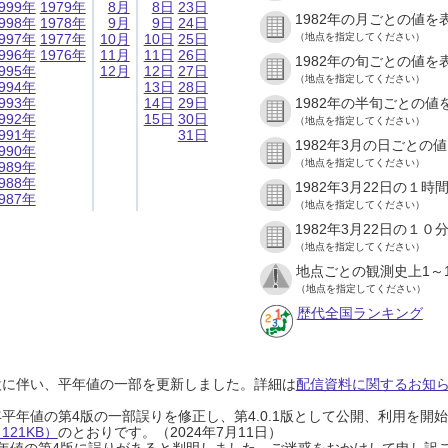
999年
1979年
8月
8日
23日
1982年の月ごとの値を
998年
1978年
9月
9日
24日
997年
1977年
10月
10日
25日
（地点を指定してください）
996年
1976年
11月
11日
26日
1982年の旬ごとの値を
995年
12月
12日
27日
（地点を指定してください）
994年
13日
28日
993年
14日
29日
1982年の半旬ごとの値
992年
15日
30日
（地点を指定してください）
991年
31日
1982年3月の日ごとの
990年
（地点を指定してください）
989年
988年
1982年3月22日の１
987年
（地点を指定してください）
1982年3月22日の１
（地点を指定してください）
地点ごとの観測史上1～
（地点を指定してください）
歴代全国ランキング
設に伴い、平年値の一部を更新しました。詳細は
配信資料に関するお知らせ
0年平年値の第4版の一部誤りを修正し、第4.0.1版として公開、利用を
21KB）
のとおりです。（2024年7月11日）
0年平年値の第4版に誤りがあると判明しました。ご迷惑をおかけして申し訳