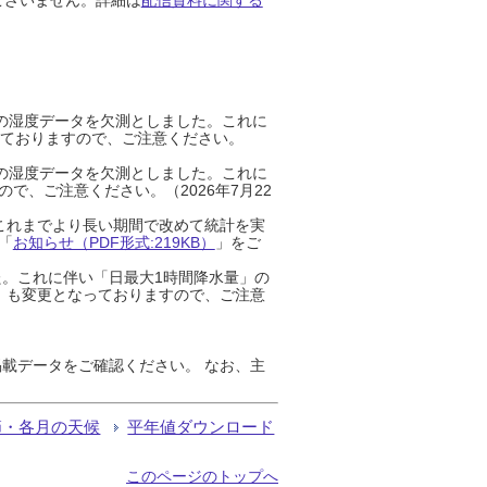
までの湿度データを欠測としました。これに
っておりますので、ご注意ください。
までの湿度データを欠測としました。これに
、ご注意ください。（2026年7月22
これまでより長い期間で改めて統計を実
「
お知らせ（PDF形式:219KB）
」をご
た。これに伴い「日最大1時間降水量」の
」も変更となっておりますので、ご注意
載データをご確認ください。 なお、主
節・各月の天候
平年値ダウンロード
このページのトップへ