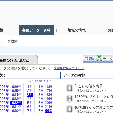
報
各種データ・資料
地域の情報
知
データ検索
ータの種類を選択してください。
検索条件を全てクリア
選択
データの種類
年月日の選択をクリア
年ごとの値を表示
006年
1986年
1月
1日
16日
005年
1985年
2月
2日
17日
（地点を指定してください）
004年
1984年
3月
3日
18日
1982年の３か月ごとの
003年
1983年
4月
4日
19日
（地点を指定してください）
002年
1982年
5月
5日
20日
001年
1981年
6月
6日
21日
観測開始からの月ごと
000年
1980年
7月
7日
22日
（地点を指定してください）