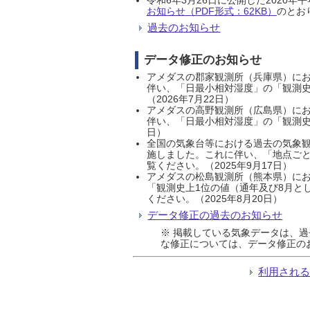
お知らせ（PDF形式：62KB）
のとおり
過去のお知らせ
データ修正のお知らせ
アメダスの郡家観測所（兵庫県）におい
伴い、「日最小相対湿度」の「観測史
（2026年7月22日）
アメダスの高野観測所（広島県）におい
伴い、「日最小相対湿度」の「観測史
日）
全国の気象台等における過去の気象観
施しました。これに伴い、「地点ごと
覧ください。（2025年9月17日）
アメダスの松島観測所（熊本県）にお
「観測史上1位の値（通年及び8月と
ください。（2025年8月20日）
データ修正の過去のお知らせ
※ 掲載している気象データは、
な修正については、データ修正の
利用され