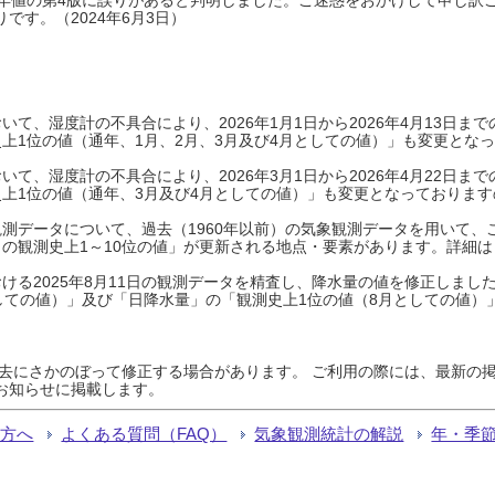
です。（2024年6月3日）
て、湿度計の不具合により、2026年1月1日から2026年4月13日
上1位の値（通年、1月、2月、3月及び4月としての値）」も変更とな
て、湿度計の不具合により、2026年3月1日から2026年4月22日
上1位の値（通年、3月及び4月としての値）」も変更となっておりますので
測データについて、過去（1960年以前）の気象観測データを用いて、
の観測史上1～10位の値」が更新される地点・要素があります。詳細は
ける2025年8月11日の観測データを精査し、降水量の値を修正しまし
しての値）」及び「日降水量」の「観測史上1位の値（8月としての値）
過去にさかのぼって修正する場合があります。 ご利用の際には、最新の掲
お知らせに掲載します。
る方へ
よくある質問（FAQ）
気象観測統計の解説
年・季