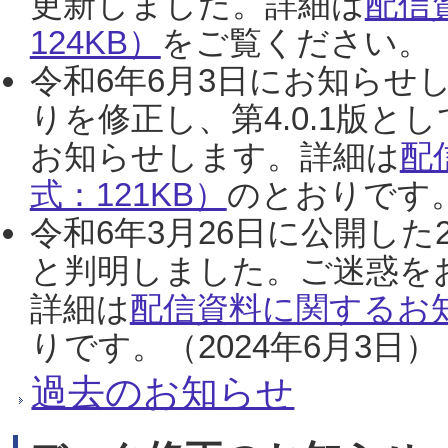
更新しました。詳細は
配信
124KB）
をご覧ください。（2
令和6年6月3日にお知らせし
りを修正し、第4.0.1版
お知らせします。詳細は
配
式：121KB）
のとおりです。
令和6年3月26日に公開した
と判明しました。ご迷惑を
詳細は
配信資料に関するお知
りです。（2024年6月3日）
過去のお知らせ