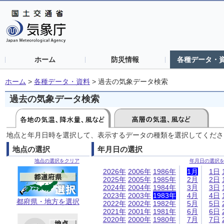
ホーム
防災情報
各種データ・
ホーム
>
各種データ・資料
>
過去の気象データ検索
過去の気象データ検索
地点と年月日時を選択して、表示するデータの種類を選択してくださ
地点の選択
年月日の選択
地点の選択をクリア
年月日の選択
2026年
2006年
1986年
1月
1日
2025年
2005年
1985年
2月
2日
2024年
2004年
1984年
3月
3日
2023年
2003年
1983年
4月
4日
都府県・地方を選択
2022年
2002年
1982年
5月
5日
2021年
2001年
1981年
6月
6日
2020年
2000年
1980年
7月
7日