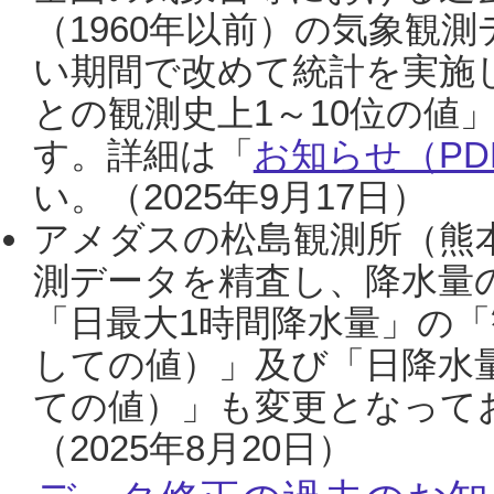
（1960年以前）の気象観
い期間で改めて統計を実施
との観測史上1～10位の値
す。詳細は「
お知らせ（PDF
い。（2025年9月17日）
アメダスの松島観測所（熊本
測データを精査し、降水量
「日最大1時間降水量」の「
しての値）」及び「日降水
ての値）」も変更となって
（2025年8月20日）