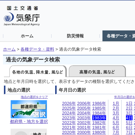
ホーム
防災情報
各種データ・
ホーム
>
各種データ・資料
>
過去の気象データ検索
過去の気象データ検索
地点と年月日時を選択して、表示するデータの種類を選択してくださ
地点の選択
年月日の選択
地点の選択をクリア
年月日の選択
2026年
2006年
1986年
1月
1日
2025年
2005年
1985年
2月
2日
2024年
2004年
1984年
3月
3日
2023年
2003年
1983年
4月
4日
都府県・地方を選択
2022年
2002年
1982年
5月
5日
2021年
2001年
1981年
6月
6日
2020年
2000年
1980年
7月
7日