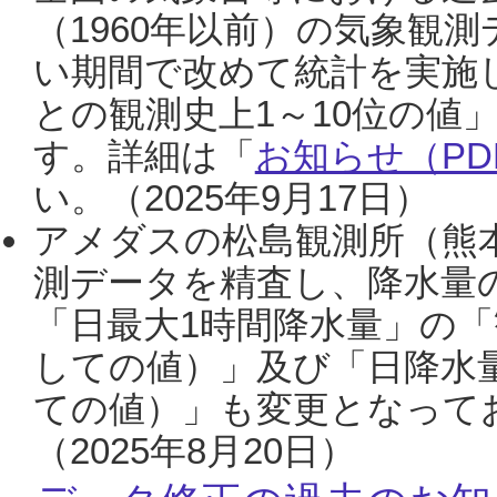
（1960年以前）の気象観
い期間で改めて統計を実施
との観測史上1～10位の値
す。詳細は「
お知らせ（PDF
い。（2025年9月17日）
アメダスの松島観測所（熊本
測データを精査し、降水量
「日最大1時間降水量」の「
しての値）」及び「日降水
ての値）」も変更となって
（2025年8月20日）