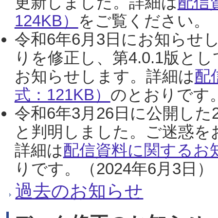
更新しました。詳細は
配信
124KB）
をご覧ください。（2
令和6年6月3日にお知らせし
りを修正し、第4.0.1版
お知らせします。詳細は
配
式：121KB）
のとおりです。
令和6年3月26日に公開した
と判明しました。ご迷惑を
詳細は
配信資料に関するお知
りです。（2024年6月3日）
過去のお知らせ