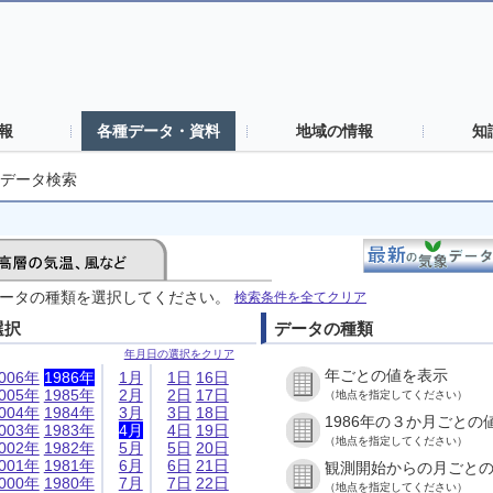
報
各種データ・資料
地域の情報
知
データ検索
ータの種類を選択してください。
検索条件を全てクリア
選択
データの種類
年月日の選択をクリア
年ごとの値を表示
006年
1986年
1月
1日
16日
005年
1985年
2月
2日
17日
（地点を指定してください）
004年
1984年
3月
3日
18日
1986年の３か月ごとの
003年
1983年
4月
4日
19日
（地点を指定してください）
002年
1982年
5月
5日
20日
001年
1981年
6月
6日
21日
観測開始からの月ごと
000年
1980年
7月
7日
22日
（地点を指定してください）