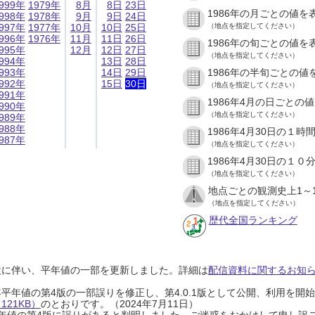
999年
1979年
8月
8日
23日
1986年の月ごとの値を
998年
1978年
9月
9日
24日
997年
1977年
10月
10日
25日
（地点を指定してください）
996年
1976年
11月
11日
26日
1986年の旬ごとの値を
995年
12月
12日
27日
（地点を指定してください）
994年
13日
28日
993年
14日
29日
1986年の半旬ごとの値
992年
15日
30日
（地点を指定してください）
991年
1986年4月の日ごとの
990年
（地点を指定してください）
989年
988年
1986年4月30日の１
987年
（地点を指定してください）
1986年4月30日の１
（地点を指定してください）
地点ごとの観測史上1～
（地点を指定してください）
歴代全国ランキング
設に伴い、平年値の一部を更新しました。詳細は
配信資料に関するお知らせ
0年平年値の第4版の一部誤りを修正し、第4.0.1版として公開、利用を
21KB）
のとおりです。（2024年7月11日）
0年平年値の第4版に誤りがあると判明しました。ご迷惑をおかけして申し訳