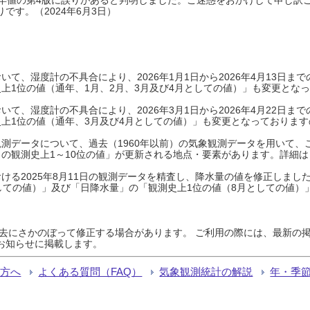
です。（2024年6月3日）
て、湿度計の不具合により、2026年1月1日から2026年4月13日
上1位の値（通年、1月、2月、3月及び4月としての値）」も変更とな
て、湿度計の不具合により、2026年3月1日から2026年4月22日
上1位の値（通年、3月及び4月としての値）」も変更となっておりますので
測データについて、過去（1960年以前）の気象観測データを用いて、
の観測史上1～10位の値」が更新される地点・要素があります。詳細は
ける2025年8月11日の観測データを精査し、降水量の値を修正しまし
しての値）」及び「日降水量」の「観測史上1位の値（8月としての値）
過去にさかのぼって修正する場合があります。 ご利用の際には、最新の掲
お知らせに掲載します。
る方へ
よくある質問（FAQ）
気象観測統計の解説
年・季