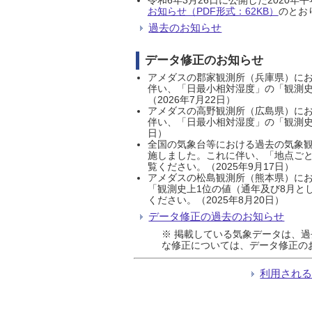
お知らせ（PDF形式：62KB）
のとおり
過去のお知らせ
データ修正のお知らせ
アメダスの郡家観測所（兵庫県）におい
伴い、「日最小相対湿度」の「観測史
（2026年7月22日）
アメダスの高野観測所（広島県）におい
伴い、「日最小相対湿度」の「観測史
日）
全国の気象台等における過去の気象観
施しました。これに伴い、「地点ごと
覧ください。（2025年9月17日）
アメダスの松島観測所（熊本県）にお
「観測史上1位の値（通年及び8月と
ください。（2025年8月20日）
データ修正の過去のお知らせ
※ 掲載している気象データは、
な修正については、データ修正の
利用され