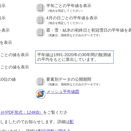
表示
半旬ごとの平年値を表示
（地点を指定してください）
表示
4月の日ごとの平年値を表示
（地点を指定してください）
を表示
霜・雪・結氷の初終日と初冠雪日の平年値を
（気象台、測候所などのみのデータです）
値を表示
時間ごとの値を表示
平年値は1991-2020年の30年間の観測値
の平均をもとに算出しています。
０分ごとの値を表示
10位の値
要素別データの公開期間
（気象台、測候所などのみのデータです）
メッシュ平年値図
(PDF形式：124KB）
をご覧くださ
開始しましたのでお知らせします。詳細は
配
ございません。詳細は
配信資料に関する