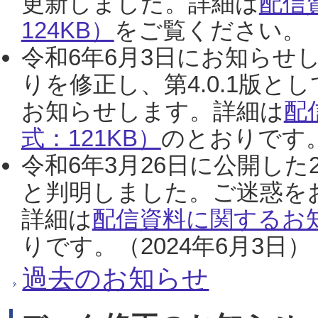
更新しました。詳細は
配信
124KB）
をご覧ください。（2
令和6年6月3日にお知らせし
りを修正し、第4.0.1版
お知らせします。詳細は
配
式：121KB）
のとおりです。
令和6年3月26日に公開した
と判明しました。ご迷惑を
詳細は
配信資料に関するお知
りです。（2024年6月3日）
過去のお知らせ