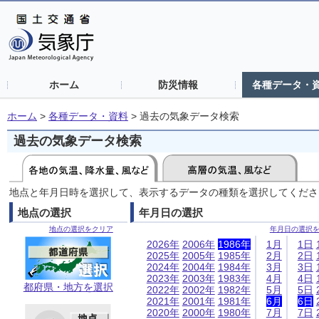
ホーム
防災情報
各種データ・
ホーム
>
各種データ・資料
>
過去の気象データ検索
過去の気象データ検索
地点と年月日時を選択して、表示するデータの種類を選択してくださ
地点の選択
年月日の選択
地点の選択をクリア
年月日の選択
2026年
2006年
1986年
1月
1日
2025年
2005年
1985年
2月
2日
2024年
2004年
1984年
3月
3日
2023年
2003年
1983年
4月
4日
都府県・地方を選択
2022年
2002年
1982年
5月
5日
2021年
2001年
1981年
6月
6日
2020年
2000年
1980年
7月
7日