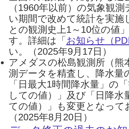
（1960年以前）の気象観
い期間で改めて統計を実施
との観測史上1～10位の値
す。詳細は「
お知らせ（PDF
い。（2025年9月17日）
アメダスの松島観測所（熊本
測データを精査し、降水量
「日最大1時間降水量」の「
しての値）」及び「日降水
ての値）」も変更となって
（2025年8月20日）