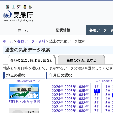
ホーム
防災情報
各種データ・
ホーム
>
各種データ・資料
>
過去の気象データ検索
過去の気象データ検索
地点と年月日時を選択して、表示するデータの種類を選択してくださ
地点の選択
年月日の選択
地点の選択をクリア
年月日の選択
2026年
2006年
1986年
1月
1日
2025年
2005年
1985年
2月
2日
2024年
2004年
1984年
3月
3日
2023年
2003年
1983年
4月
4日
都府県・地方を選択
2022年
2002年
1982年
5月
5日
2021年
2001年
1981年
6月
6日
2020年
2000年
1980年
7月
7日