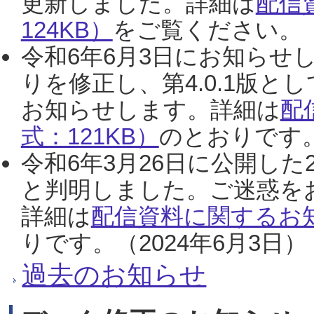
更新しました。詳細は
配信
124KB）
をご覧ください。（2
令和6年6月3日にお知らせし
りを修正し、第4.0.1版
お知らせします。詳細は
配
式：121KB）
のとおりです。
令和6年3月26日に公開した
と判明しました。ご迷惑を
詳細は
配信資料に関するお知
りです。（2024年6月3日）
過去のお知らせ