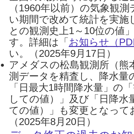
（1960年以前）の気象観
い期間で改めて統計を実施
との観測史上1～10位の値
す。詳細は「
お知らせ（PDF
い。（2025年9月17日）
アメダスの松島観測所（熊本
測データを精査し、降水量
「日最大1時間降水量」の「
しての値）」及び「日降水
ての値）」も変更となって
（2025年8月20日）