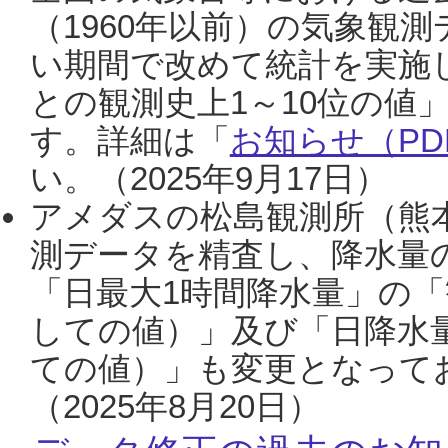
（1960年以前）の気象観
い期間で改めて統計を実施
との観測史上1～10位の値
す。詳細は「
お知らせ（PDF
い。（2025年9月17日）
アメダスの松島観測所（熊本
測データを精査し、降水量
「日最大1時間降水量」の「
しての値）」及び「日降水
ての値）」も変更となって
（2025年8月20日）