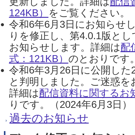
更新しました。詳細は
配信
124KB）
をご覧ください。（2
令和6年6月3日にお知らせし
りを修正し、第4.0.1版
お知らせします。詳細は
配
式：121KB）
のとおりです。
令和6年3月26日に公開した
と判明しました。ご迷惑を
詳細は
配信資料に関するお知
りです。（2024年6月3日）
過去のお知らせ