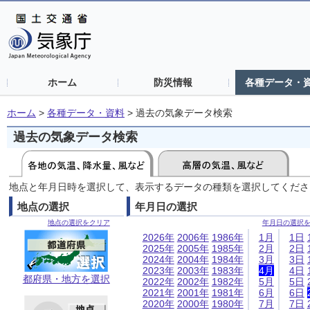
ホーム
防災情報
各種データ・
ホーム
>
各種データ・資料
>
過去の気象データ検索
過去の気象データ検索
地点と年月日時を選択して、表示するデータの種類を選択してくださ
地点の選択
年月日の選択
地点の選択をクリア
年月日の選択
2026年
2006年
1986年
1月
1日
2025年
2005年
1985年
2月
2日
2024年
2004年
1984年
3月
3日
2023年
2003年
1983年
4月
4日
都府県・地方を選択
2022年
2002年
1982年
5月
5日
2021年
2001年
1981年
6月
6日
2020年
2000年
1980年
7月
7日