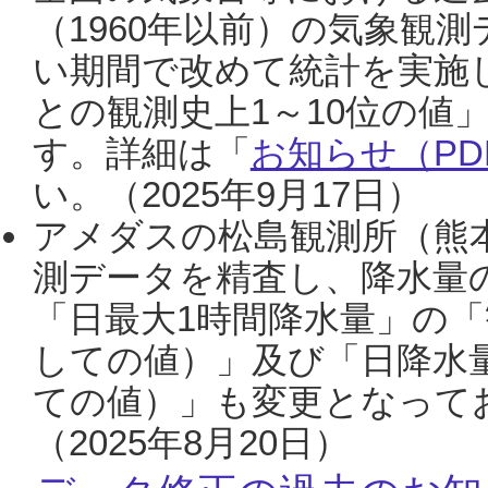
（1960年以前）の気象観
い期間で改めて統計を実施
との観測史上1～10位の値
す。詳細は「
お知らせ（PDF
い。（2025年9月17日）
アメダスの松島観測所（熊本
測データを精査し、降水量
「日最大1時間降水量」の「
しての値）」及び「日降水
ての値）」も変更となって
（2025年8月20日）