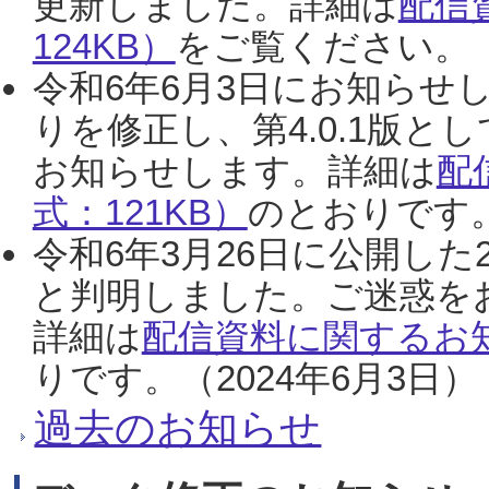
更新しました。詳細は
配信
124KB）
をご覧ください。（2
令和6年6月3日にお知らせし
りを修正し、第4.0.1版
お知らせします。詳細は
配
式：121KB）
のとおりです。
令和6年3月26日に公開した
と判明しました。ご迷惑を
詳細は
配信資料に関するお知
りです。（2024年6月3日）
過去のお知らせ