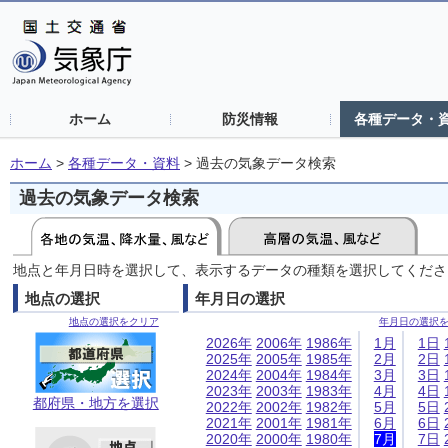
ホーム
防災情報
各種データ・
ホーム
>
各種データ・資料
>
過去の気象データ検索
過去の気象データ検索
地点と年月日時を選択して、表示するデータの種類を選択してくださ
地点の選択
年月日の選択
地点の選択をクリア
年月日の選択
2026年
2006年
1986年
1月
1日
2025年
2005年
1985年
2月
2日
2024年
2004年
1984年
3月
3日
2023年
2003年
1983年
4月
4日
都府県・地方を選択
2022年
2002年
1982年
5月
5日
2021年
2001年
1981年
6月
6日
2020年
2000年
1980年
7月
7日