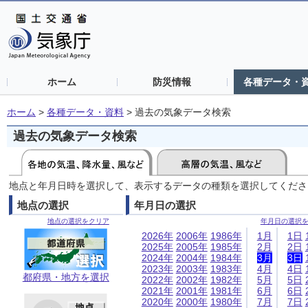
ホーム
防災情報
各種データ・
ホーム
>
各種データ・資料
>
過去の気象データ検索
過去の気象データ検索
地点と年月日時を選択して、表示するデータの種類を選択してくださ
地点の選択
年月日の選択
地点の選択をクリア
年月日の選択
2026年
2006年
1986年
1月
1日
2025年
2005年
1985年
2月
2日
2024年
2004年
1984年
3月
3日
2023年
2003年
1983年
4月
4日
都府県・地方を選択
2022年
2002年
1982年
5月
5日
2021年
2001年
1981年
6月
6日
2020年
2000年
1980年
7月
7日