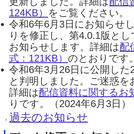
更新しました。詳細は
配信
124KB）
をご覧ください。（2
令和6年6月3日にお知らせし
りを修正し、第4.0.1版
お知らせします。詳細は
配
式：121KB）
のとおりです。
令和6年3月26日に公開した
と判明しました。ご迷惑を
詳細は
配信資料に関するお知
りです。（2024年6月3日）
過去のお知らせ