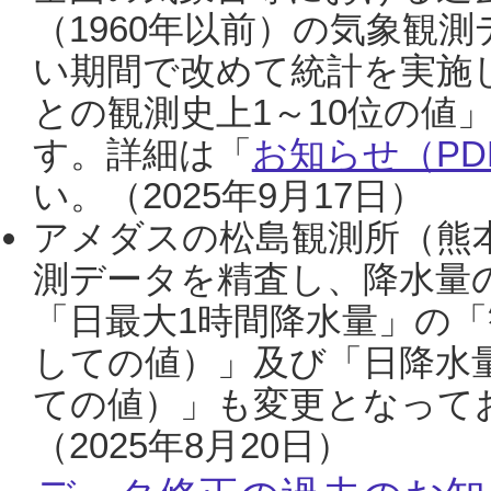
（1960年以前）の気象観
い期間で改めて統計を実施
との観測史上1～10位の値
す。詳細は「
お知らせ（PDF
い。（2025年9月17日）
アメダスの松島観測所（熊本
測データを精査し、降水量
「日最大1時間降水量」の「
しての値）」及び「日降水
ての値）」も変更となって
（2025年8月20日）