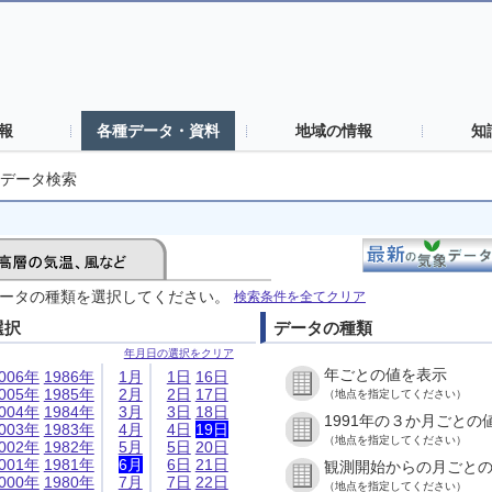
報
各種データ・資料
地域の情報
知
データ検索
ータの種類を選択してください。
検索条件を全てクリア
選択
データの種類
年月日の選択をクリア
年ごとの値を表示
006年
1986年
1月
1日
16日
005年
1985年
2月
2日
17日
（地点を指定してください）
004年
1984年
3月
3日
18日
1991年の３か月ごとの
003年
1983年
4月
4日
19日
（地点を指定してください）
002年
1982年
5月
5日
20日
001年
1981年
6月
6日
21日
観測開始からの月ごと
000年
1980年
7月
7日
22日
（地点を指定してください）