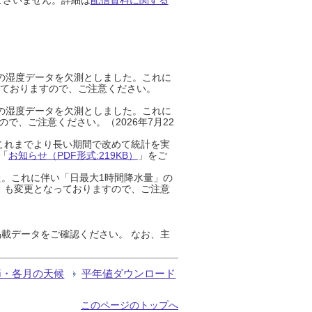
までの湿度データを欠測としました。これに
っておりますので、ご注意ください。
までの湿度データを欠測としました。これに
、ご注意ください。（2026年7月22
これまでより長い期間で改めて統計を実
「
お知らせ（PDF形式:219KB）
」をご
た。これに伴い「日最大1時間降水量」の
」も変更となっておりますので、ご注意
載データをご確認ください。 なお、主
節・各月の天候
平年値ダウンロード
このページのトップへ