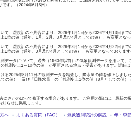
です。（2024年6月3日）
て、湿度計の不具合により、2026年1月1日から2026年4月13日
上1位の値（通年、1月、2月、3月及び4月としての値）」も変更とな
て、湿度計の不具合により、2026年3月1日から2026年4月22日
上1位の値（通年、3月及び4月としての値）」も変更となっておりますので
測データについて、過去（1960年以前）の気象観測データを用いて、
の観測史上1～10位の値」が更新される地点・要素があります。詳細は
ける2025年8月11日の観測データを精査し、降水量の値を修正しまし
しての値）」及び「日降水量」の「観測史上1位の値（8月としての値）
過去にさかのぼって修正する場合があります。 ご利用の際には、最新の掲
お知らせに掲載します。
る方へ
よくある質問（FAQ）
気象観測統計の解説
年・季