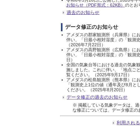
お知らせ（PDF形式：62KB）
のとおり
過去のお知らせ
データ修正のお知らせ
アメダスの郡家観測所（兵庫県）におい
伴い、「日最小相対湿度」の「観測史
（2026年7月22日）
アメダスの高野観測所（広島県）におい
伴い、「日最小相対湿度」の「観測史
日）
全国の気象台等における過去の気象観
施しました。これに伴い、「地点ごと
覧ください。（2025年9月17日）
アメダスの松島観測所（熊本県）にお
「観測史上1位の値（通年及び8月と
ください。（2025年8月20日）
データ修正の過去のお知らせ
※ 掲載している気象データは、
な修正については、データ修正の
利用され