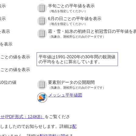
表示
半旬ごとの平年値を表示
（地点を指定してください）
表示
6月の日ごとの平年値を表示
（地点を指定してください）
を表示
霜・雪・結氷の初終日と初冠雪日の平年値を
（気象台、測候所などのみのデータです）
値を表示
時間ごとの値を表示
平年値は1991-2020年の30年間の観測値
の平均をもとに算出しています。
０分ごとの値を表示
10位の値
要素別データの公開期間
（気象台、測候所などのみのデータです）
メッシュ平年値図
(PDF形式：124KB）
をご覧くださ
開始しましたのでお知らせします。詳細は
配
ございません。詳細は
配信資料に関する