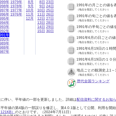
999年
1979年
8月
8日
23日
1991年の月ごとの値を
998年
1978年
9月
9日
24日
997年
1977年
10月
10日
25日
（地点を指定してください）
996年
1976年
11月
11日
26日
1991年の旬ごとの値を
995年
12月
12日
27日
（地点を指定してください）
994年
13日
28日
993年
14日
29日
1991年の半旬ごとの値
992年
15日
30日
（地点を指定してください）
991年
1991年6月の日ごとの
990年
（地点を指定してください）
989年
988年
1991年6月19日の１
987年
（地点を指定してください）
1991年6月19日の１
（地点を指定してください）
地点ごとの観測史上1～
（地点を指定してください）
歴代全国ランキング
設に伴い、平年値の一部を更新しました。詳細は
配信資料に関するお知らせ
0年平年値の第4版の一部誤りを修正し、第4.0.1版として公開、利用を
21KB）
のとおりです。（2024年7月11日）
0年平年値の第4版に誤りがあると判明しました。ご迷惑をおかけして申し訳