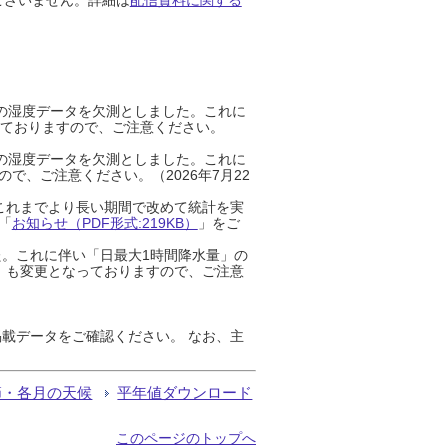
までの湿度データを欠測としました。これに
っておりますので、ご注意ください。
までの湿度データを欠測としました。これに
、ご注意ください。（2026年7月22
これまでより長い期間で改めて統計を実
「
お知らせ（PDF形式:219KB）
」をご
た。これに伴い「日最大1時間降水量」の
」も変更となっておりますので、ご注意
載データをご確認ください。 なお、主
節・各月の天候
平年値ダウンロード
このページのトップへ