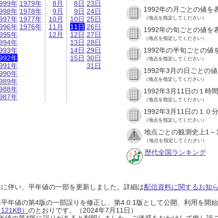
999年
1979年
8月
8日
23日
1992年の月ごとの値を
998年
1978年
9月
9日
24日
997年
1977年
10月
10日
25日
（地点を指定してください）
996年
1976年
11月
11日
26日
1992年の旬ごとの値を
995年
12月
12日
27日
（地点を指定してください）
994年
13日
28日
993年
14日
29日
1992年の半旬ごとの値
992年
15日
30日
（地点を指定してください）
991年
31日
1992年3月の日ごとの
990年
（地点を指定してください）
989年
988年
1992年3月11日の１
987年
（地点を指定してください）
1992年3月11日の１
（地点を指定してください）
地点ごとの観測史上1～
（地点を指定してください）
歴代全国ランキング
設に伴い、平年値の一部を更新しました。詳細は
配信資料に関するお知らせ
0年平年値の第4版の一部誤りを修正し、第4.0.1版として公開、利用を
21KB）
のとおりです。（2024年7月11日）
0年平年値の第4版に誤りがあると判明しました。ご迷惑をおかけして申し訳