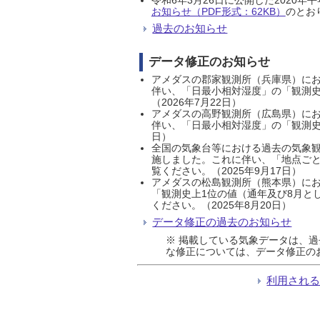
お知らせ（PDF形式：62KB）
のとおり
過去のお知らせ
データ修正のお知らせ
アメダスの郡家観測所（兵庫県）におい
伴い、「日最小相対湿度」の「観測史
（2026年7月22日）
アメダスの高野観測所（広島県）におい
伴い、「日最小相対湿度」の「観測史
日）
全国の気象台等における過去の気象観
施しました。これに伴い、「地点ごと
覧ください。（2025年9月17日）
アメダスの松島観測所（熊本県）にお
「観測史上1位の値（通年及び8月と
ください。（2025年8月20日）
データ修正の過去のお知らせ
※ 掲載している気象データは、
な修正については、データ修正の
利用され