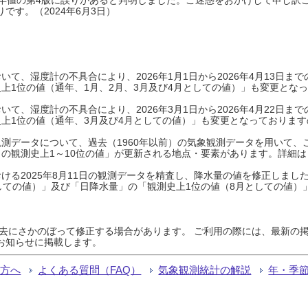
です。（2024年6月3日）
て、湿度計の不具合により、2026年1月1日から2026年4月13日
上1位の値（通年、1月、2月、3月及び4月としての値）」も変更とな
て、湿度計の不具合により、2026年3月1日から2026年4月22日
上1位の値（通年、3月及び4月としての値）」も変更となっておりますので
測データについて、過去（1960年以前）の気象観測データを用いて、
の観測史上1～10位の値」が更新される地点・要素があります。詳細は
ける2025年8月11日の観測データを精査し、降水量の値を修正しまし
しての値）」及び「日降水量」の「観測史上1位の値（8月としての値）
過去にさかのぼって修正する場合があります。 ご利用の際には、最新の掲
お知らせに掲載します。
る方へ
よくある質問（FAQ）
気象観測統計の解説
年・季