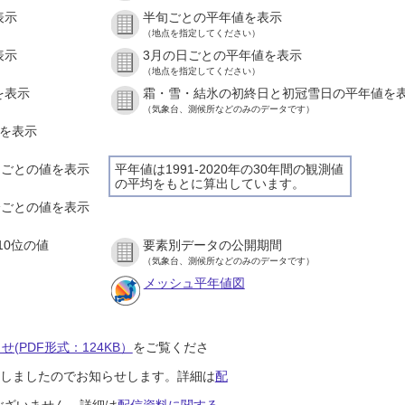
表示
半旬ごとの平年値を表示
（地点を指定してください）
表示
3月の日ごとの平年値を表示
（地点を指定してください）
を表示
霜・雪・結氷の初終日と初冠雪日の平年値を
（気象台、測候所などのみのデータです）
値を表示
時間ごとの値を表示
平年値は1991-2020年の30年間の観測値
の平均をもとに算出しています。
０分ごとの値を表示
10位の値
要素別データの公開期間
（気象台、測候所などのみのデータです）
メッシュ平年値図
(PDF形式：124KB）
をご覧くださ
開始しましたのでお知らせします。詳細は
配
ございません。詳細は
配信資料に関する