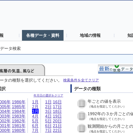
報
各種データ・資料
地域の情報
知
データ検索
ータの種類を選択してください。
検索条件を全てクリア
選択
データの種類
年月日の選択をクリア
年ごとの値を表示
006年
1986年
1月
1日
16日
005年
1985年
2月
2日
17日
（地点を指定してください）
004年
1984年
3月
3日
18日
1992年の３か月ごとの
003年
1983年
4月
4日
19日
（地点を指定してください）
002年
1982年
5月
5日
20日
001年
1981年
6月
6日
21日
観測開始からの月ごと
000年
1980年
7月
7日
22日
（地点を指定してください）