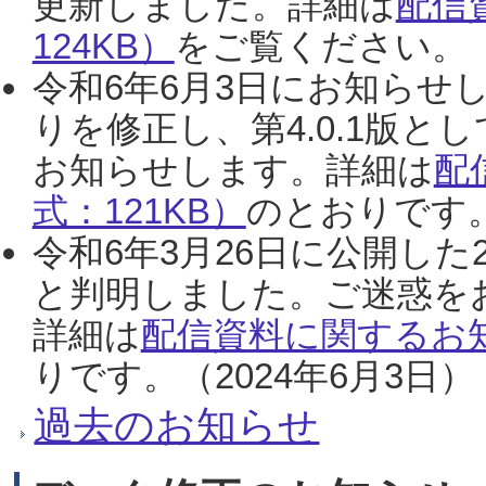
更新しました。詳細は
配信
124KB）
をご覧ください。（2
令和6年6月3日にお知らせし
りを修正し、第4.0.1版
お知らせします。詳細は
配
式：121KB）
のとおりです。
令和6年3月26日に公開した
と判明しました。ご迷惑を
詳細は
配信資料に関するお知
りです。（2024年6月3日）
過去のお知らせ