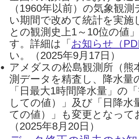
（1960年以前）の気象観
い期間で改めて統計を実施
との観測史上1～10位の値
す。詳細は「
お知らせ（PDF
い。（2025年9月17日）
アメダスの松島観測所（熊本
測データを精査し、降水量
「日最大1時間降水量」の「
しての値）」及び「日降水
ての値）」も変更となって
（2025年8月20日）