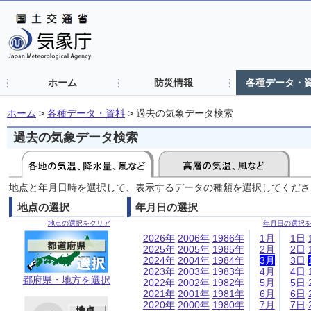
ホーム
防災情報
各種データ・
ホーム
>
各種データ・資料
>
過去の気象データ検索
過去の気象データ検索
地点と年月日時を選択して、表示するデータの種類を選択してくださ
地点の選択
年月日の選択
地点の選択をクリア
年月日の選択
2026年
2006年
1986年
1月
1日
2025年
2005年
1985年
2月
2日
2024年
2004年
1984年
3月
3日
2023年
2003年
1983年
4月
4日
都府県・地方を選択
2022年
2002年
1982年
5月
5日
2021年
2001年
1981年
6月
6日
2020年
2000年
1980年
7月
7日