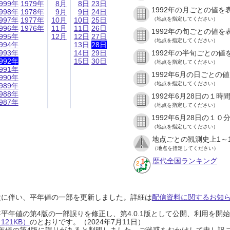
999年
1979年
8月
8日
23日
1992年の月ごとの値を
998年
1978年
9月
9日
24日
997年
1977年
10月
10日
25日
（地点を指定してください）
996年
1976年
11月
11日
26日
1992年の旬ごとの値を
995年
12月
12日
27日
（地点を指定してください）
994年
13日
28日
993年
14日
29日
1992年の半旬ごとの値
992年
15日
30日
（地点を指定してください）
991年
1992年6月の日ごとの
990年
（地点を指定してください）
989年
988年
1992年6月28日の１
987年
（地点を指定してください）
1992年6月28日の１
（地点を指定してください）
地点ごとの観測史上1～
（地点を指定してください）
歴代全国ランキング
設に伴い、平年値の一部を更新しました。詳細は
配信資料に関するお知らせ
0年平年値の第4版の一部誤りを修正し、第4.0.1版として公開、利用を
21KB）
のとおりです。（2024年7月11日）
0年平年値の第4版に誤りがあると判明しました。ご迷惑をおかけして申し訳