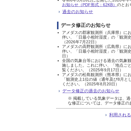
お知らせ（PDF形式：62KB）
のとおり
過去のお知らせ
データ修正のお知らせ
アメダスの郡家観測所（兵庫県）におい
伴い、「日最小相対湿度」の「観測史
（2026年7月22日）
アメダスの高野観測所（広島県）におい
伴い、「日最小相対湿度」の「観測史
日）
全国の気象台等における過去の気象観
施しました。これに伴い、「地点ごと
覧ください。（2025年9月17日）
アメダスの松島観測所（熊本県）にお
「観測史上1位の値（通年及び8月と
ください。（2025年8月20日）
データ修正の過去のお知らせ
※ 掲載している気象データは、
な修正については、データ修正の
利用され