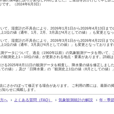
です。（2024年6月3日）
て、湿度計の不具合により、2026年1月1日から2026年4月13日
上1位の値（通年、1月、2月、3月及び4月としての値）」も変更とな
て、湿度計の不具合により、2026年3月1日から2026年4月22日
上1位の値（通年、3月及び4月としての値）」も変更となっておりますので
測データについて、過去（1960年以前）の気象観測データを用いて、
の観測史上1～10位の値」が更新される地点・要素があります。詳細は
ける2025年8月11日の観測データを精査し、降水量の値を修正しまし
しての値）」及び「日降水量」の「観測史上1位の値（8月としての値）
過去にさかのぼって修正する場合があります。 ご利用の際には、最新の掲
お知らせに掲載します。
る方へ
よくある質問（FAQ）
気象観測統計の解説
年・季