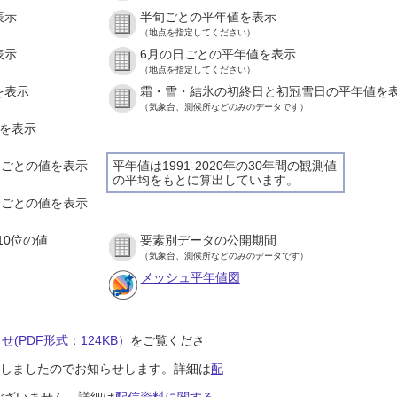
表示
半旬ごとの平年値を表示
（地点を指定してください）
表示
6月の日ごとの平年値を表示
（地点を指定してください）
を表示
霜・雪・結氷の初終日と初冠雪日の平年値を
（気象台、測候所などのみのデータです）
値を表示
時間ごとの値を表示
平年値は1991-2020年の30年間の観測値
の平均をもとに算出しています。
０分ごとの値を表示
10位の値
要素別データの公開期間
（気象台、測候所などのみのデータです）
メッシュ平年値図
(PDF形式：124KB）
をご覧くださ
開始しましたのでお知らせします。詳細は
配
ございません。詳細は
配信資料に関する