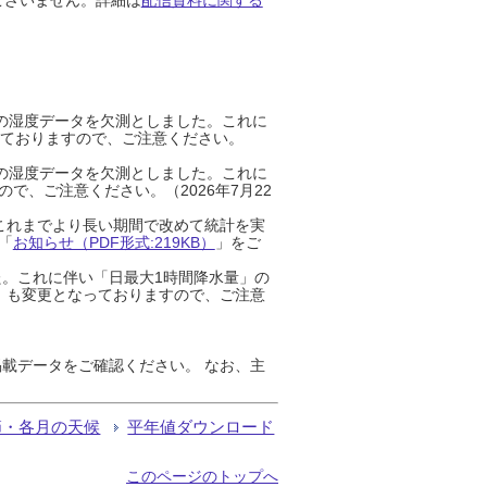
までの湿度データを欠測としました。これに
っておりますので、ご注意ください。
までの湿度データを欠測としました。これに
、ご注意ください。（2026年7月22
これまでより長い期間で改めて統計を実
「
お知らせ（PDF形式:219KB）
」をご
た。これに伴い「日最大1時間降水量」の
」も変更となっておりますので、ご注意
載データをご確認ください。 なお、主
節・各月の天候
平年値ダウンロード
このページのトップへ