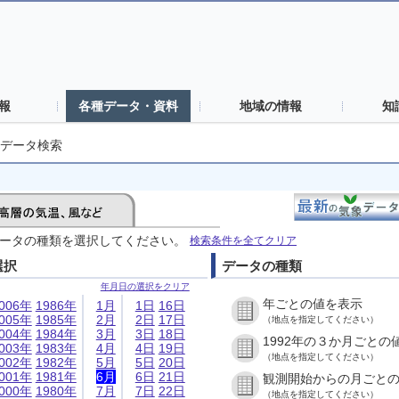
報
各種データ・資料
地域の情報
知
データ検索
ータの種類を選択してください。
検索条件を全てクリア
選択
データの種類
年月日の選択をクリア
年ごとの値を表示
006年
1986年
1月
1日
16日
005年
1985年
2月
2日
17日
（地点を指定してください）
004年
1984年
3月
3日
18日
1992年の３か月ごとの
003年
1983年
4月
4日
19日
（地点を指定してください）
002年
1982年
5月
5日
20日
001年
1981年
6月
6日
21日
観測開始からの月ごと
000年
1980年
7月
7日
22日
（地点を指定してください）