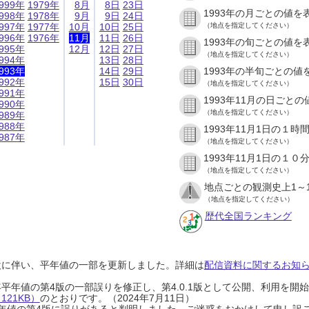
999年
1979年
8月
8日
23日
1993年の月ごとの値を
998年
1978年
9月
9日
24日
997年
1977年
10月
10日
25日
（地点を指定してください）
996年
1976年
11月
11日
26日
1993年の旬ごとの値を
995年
12月
12日
27日
（地点を指定してください）
994年
13日
28日
993年
14日
29日
1993年の半旬ごとの値
992年
15日
30日
（地点を指定してください）
991年
1993年11月の日ごと
990年
（地点を指定してください）
989年
988年
1993年11月1日の１
987年
（地点を指定してください）
1993年11月1日の１
（地点を指定してください）
地点ごとの観測史上1～
（地点を指定してください）
歴代全国ランキング
設に伴い、平年値の一部を更新しました。詳細は
配信資料に関するお知らせ
0年平年値の第4版の一部誤りを修正し、第4.0.1版として公開、利用を
21KB）
のとおりです。（2024年7月11日）
0年平年値の第4版に誤りがあると判明しました。ご迷惑をおかけして申し訳