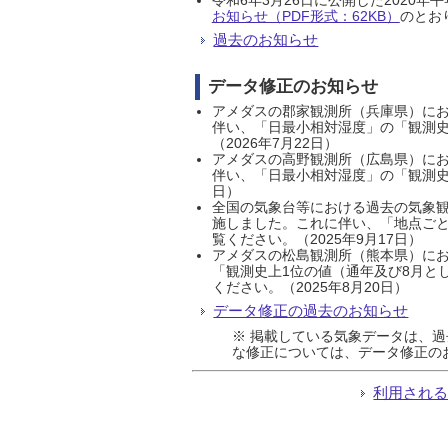
お知らせ（PDF形式：62KB）
のとおり
過去のお知らせ
データ修正のお知らせ
アメダスの郡家観測所（兵庫県）におい
伴い、「日最小相対湿度」の「観測史
（2026年7月22日）
アメダスの高野観測所（広島県）におい
伴い、「日最小相対湿度」の「観測史
日）
全国の気象台等における過去の気象観
施しました。これに伴い、「地点ごと
覧ください。（2025年9月17日）
アメダスの松島観測所（熊本県）にお
「観測史上1位の値（通年及び8月と
ください。（2025年8月20日）
データ修正の過去のお知らせ
※ 掲載している気象データは、
な修正については、データ修正の
利用され