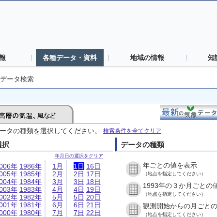
報
各種データ・資料
地域の情報
知
データ検索
ータの種類を選択してください。
検索条件を全てクリア
選択
データの種類
年月日の選択をクリア
年ごとの値を表示
006年
1986年
1月
1日
16日
005年
1985年
2月
2日
17日
（地点を指定してください）
004年
1984年
3月
3日
18日
1993年の３か月ごとの
003年
1983年
4月
4日
19日
（地点を指定してください）
002年
1982年
5月
5日
20日
001年
1981年
6月
6日
21日
観測開始からの月ごと
000年
1980年
7月
7日
22日
（地点を指定してください）