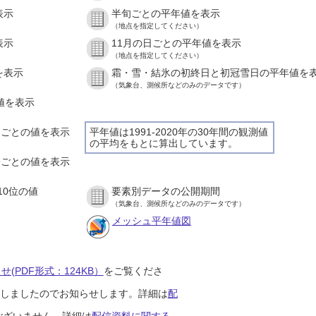
表示
半旬ごとの平年値を表示
（地点を指定してください）
表示
11月の日ごとの平年値を表示
（地点を指定してください）
を表示
霜・雪・結氷の初終日と初冠雪日の平年値を
（気象台、測候所などのみのデータです）
の値を表示
時間ごとの値を表示
平年値は1991-2020年の30年間の観測値
の平均をもとに算出しています。
０分ごとの値を表示
10位の値
要素別データの公開期間
（気象台、測候所などのみのデータです）
メッシュ平年値図
(PDF形式：124KB）
をご覧くださ
開始しましたのでお知らせします。詳細は
配
ございません。詳細は
配信資料に関する