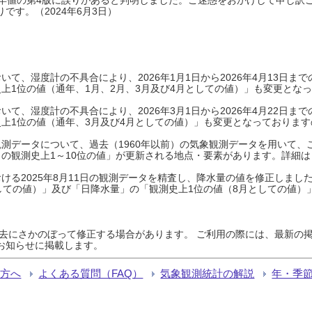
です。（2024年6月3日）
て、湿度計の不具合により、2026年1月1日から2026年4月13日
上1位の値（通年、1月、2月、3月及び4月としての値）」も変更とな
て、湿度計の不具合により、2026年3月1日から2026年4月22日
上1位の値（通年、3月及び4月としての値）」も変更となっておりますので
測データについて、過去（1960年以前）の気象観測データを用いて、
の観測史上1～10位の値」が更新される地点・要素があります。詳細は
ける2025年8月11日の観測データを精査し、降水量の値を修正しまし
しての値）」及び「日降水量」の「観測史上1位の値（8月としての値）
過去にさかのぼって修正する場合があります。 ご利用の際には、最新の掲
お知らせに掲載します。
る方へ
よくある質問（FAQ）
気象観測統計の解説
年・季