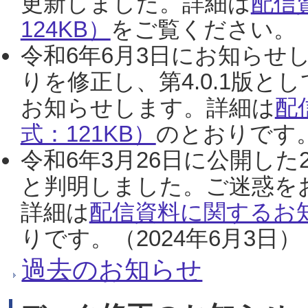
更新しました。詳細は
配信
124KB）
をご覧ください。（2
令和6年6月3日にお知らせし
りを修正し、第4.0.1版
お知らせします。詳細は
配
式：121KB）
のとおりです。
令和6年3月26日に公開した
と判明しました。ご迷惑を
詳細は
配信資料に関するお知
りです。（2024年6月3日）
過去のお知らせ