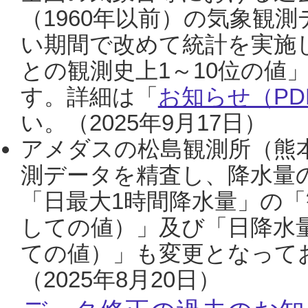
（1960年以前）の気象観
い期間で改めて統計を実施
との観測史上1～10位の値
す。詳細は「
お知らせ（PDF
い。（2025年9月17日）
アメダスの松島観測所（熊本
測データを精査し、降水量
「日最大1時間降水量」の「
しての値）」及び「日降水
ての値）」も変更となって
（2025年8月20日）