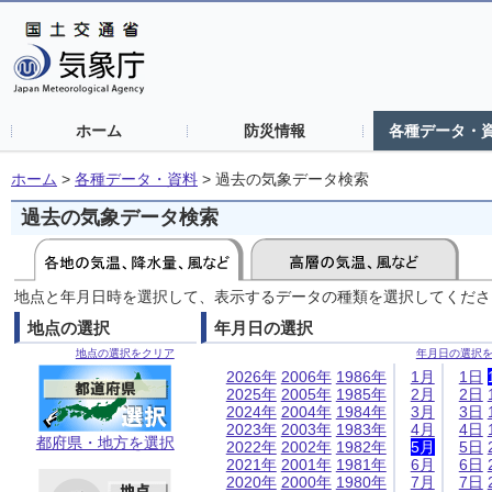
ホーム
防災情報
各種データ・
ホーム
>
各種データ・資料
>
過去の気象データ検索
過去の気象データ検索
地点と年月日時を選択して、表示するデータの種類を選択してくださ
地点の選択
年月日の選択
地点の選択をクリア
年月日の選択
2026年
2006年
1986年
1月
1日
2025年
2005年
1985年
2月
2日
2024年
2004年
1984年
3月
3日
2023年
2003年
1983年
4月
4日
都府県・地方を選択
2022年
2002年
1982年
5月
5日
2021年
2001年
1981年
6月
6日
2020年
2000年
1980年
7月
7日