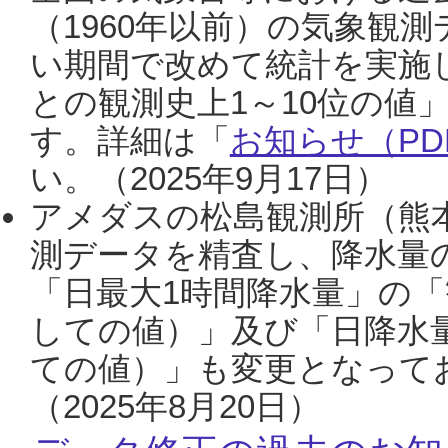
（1960年以前）の気象観
い期間で改めて統計を実施
との観測史上1～10位の値
す。詳細は「
お知らせ（PDF
い。（2025年9月17日）
アメダスの松島観測所（熊本
測データを精査し、降水量
「日最大1時間降水量」の「
しての値）」及び「日降水
ての値）」も変更となって
（2025年8月20日）