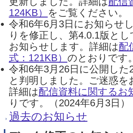
更新しました。詳細は
配信
124KB）
をご覧ください。（2
令和6年6月3日にお知らせし
りを修正し、第4.0.1版
お知らせします。詳細は
配
式：121KB）
のとおりです。
令和6年3月26日に公開した
と判明しました。ご迷惑を
詳細は
配信資料に関するお知
りです。（2024年6月3日）
過去のお知らせ