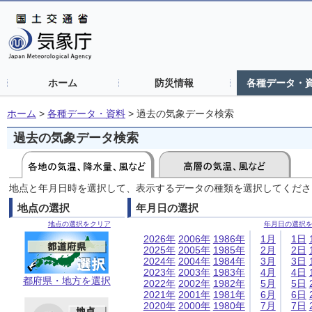
ホーム
防災情報
各種データ・
ホーム
>
各種データ・資料
>
過去の気象データ検索
過去の気象データ検索
地点と年月日時を選択して、表示するデータの種類を選択してくださ
地点の選択
年月日の選択
地点の選択をクリア
年月日の選択
2026年
2006年
1986年
1月
1日
2025年
2005年
1985年
2月
2日
2024年
2004年
1984年
3月
3日
2023年
2003年
1983年
4月
4日
都府県・地方を選択
2022年
2002年
1982年
5月
5日
2021年
2001年
1981年
6月
6日
2020年
2000年
1980年
7月
7日