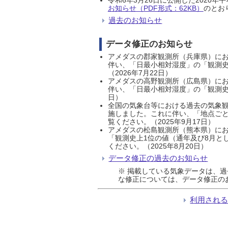
お知らせ（PDF形式：62KB）
のとおり
過去のお知らせ
データ修正のお知らせ
アメダスの郡家観測所（兵庫県）におい
伴い、「日最小相対湿度」の「観測史
（2026年7月22日）
アメダスの高野観測所（広島県）におい
伴い、「日最小相対湿度」の「観測史
日）
全国の気象台等における過去の気象観
施しました。これに伴い、「地点ごと
覧ください。（2025年9月17日）
アメダスの松島観測所（熊本県）にお
「観測史上1位の値（通年及び8月と
ください。（2025年8月20日）
データ修正の過去のお知らせ
※ 掲載している気象データは、
な修正については、データ修正の
利用され