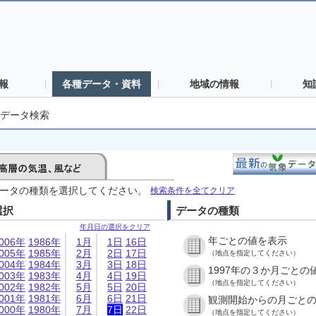
報
各種データ・資料
地域の情報
知
データ検索
ータの種類を選択してください。
検索条件を全てクリア
選択
データの種類
年月日の選択をクリア
年ごとの値を表示
006年
1986年
1月
1日
16日
005年
1985年
2月
2日
17日
（地点を指定してください）
004年
1984年
3月
3日
18日
1997年の３か月ごとの
003年
1983年
4月
4日
19日
（地点を指定してください）
002年
1982年
5月
5日
20日
001年
1981年
6月
6日
21日
観測開始からの月ごと
000年
1980年
7月
7日
22日
（地点を指定してください）