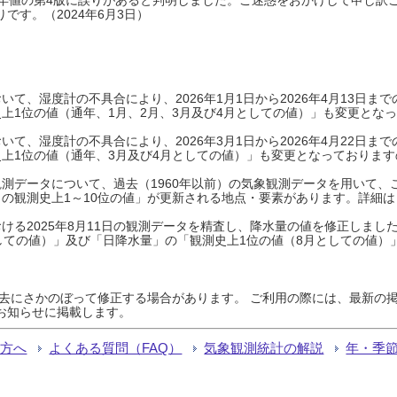
です。（2024年6月3日）
て、湿度計の不具合により、2026年1月1日から2026年4月13日
上1位の値（通年、1月、2月、3月及び4月としての値）」も変更とな
て、湿度計の不具合により、2026年3月1日から2026年4月22日
上1位の値（通年、3月及び4月としての値）」も変更となっておりますので
測データについて、過去（1960年以前）の気象観測データを用いて、
の観測史上1～10位の値」が更新される地点・要素があります。詳細は
ける2025年8月11日の観測データを精査し、降水量の値を修正しまし
しての値）」及び「日降水量」の「観測史上1位の値（8月としての値）
過去にさかのぼって修正する場合があります。 ご利用の際には、最新の掲
お知らせに掲載します。
る方へ
よくある質問（FAQ）
気象観測統計の解説
年・季