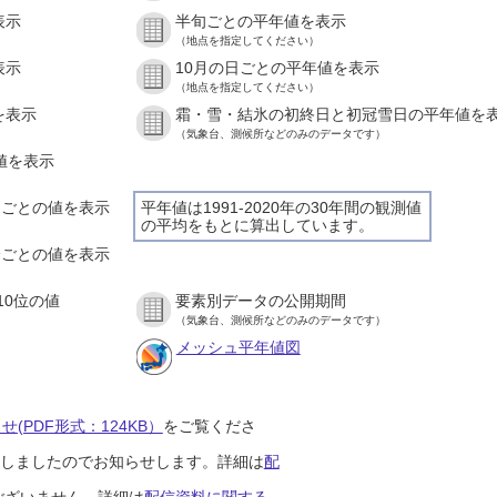
表示
半旬ごとの平年値を表示
（地点を指定してください）
表示
10月の日ごとの平年値を表示
（地点を指定してください）
を表示
霜・雪・結氷の初終日と初冠雪日の平年値を
（気象台、測候所などのみのデータです）
の値を表示
時間ごとの値を表示
平年値は1991-2020年の30年間の観測値
の平均をもとに算出しています。
０分ごとの値を表示
10位の値
要素別データの公開期間
（気象台、測候所などのみのデータです）
メッシュ平年値図
(PDF形式：124KB）
をご覧くださ
開始しましたのでお知らせします。詳細は
配
ございません。詳細は
配信資料に関する