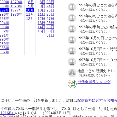
999年
1979年
8月
8日
23日
1997年の月ごとの値を
998年
1978年
9月
9日
24日
997年
1977年
10月
10日
25日
（地点を指定してください）
996年
1976年
11月
11日
26日
1997年の旬ごとの値を
995年
12月
12日
27日
（地点を指定してください）
994年
13日
28日
993年
14日
29日
1997年の半旬ごとの値
992年
15日
30日
（地点を指定してください）
991年
31日
1997年10月の日ごと
990年
（地点を指定してください）
989年
988年
1997年10月7日の１
987年
（地点を指定してください）
1997年10月7日の１
（地点を指定してください）
地点ごとの観測史上1～
（地点を指定してください）
歴代全国ランキング
設に伴い、平年値の一部を更新しました。詳細は
配信資料に関するお知らせ
0年平年値の第4版の一部誤りを修正し、第4.0.1版として公開、利用を
21KB）
のとおりです。（2024年7月11日）
0年平年値の第4版に誤りがあると判明しました。ご迷惑をおかけして申し訳