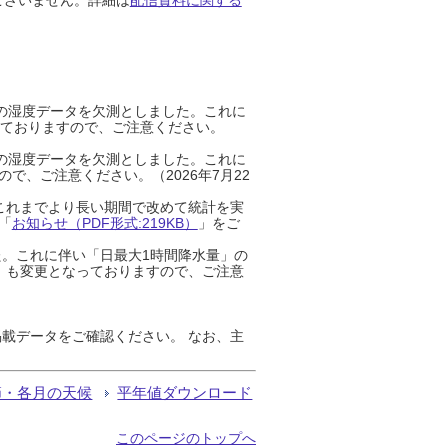
までの湿度データを欠測としました。これに
っておりますので、ご注意ください。
までの湿度データを欠測としました。これに
、ご注意ください。（2026年7月22
これまでより長い期間で改めて統計を実
「
お知らせ（PDF形式:219KB）
」をご
た。これに伴い「日最大1時間降水量」の
」も変更となっておりますので、ご注意
載データをご確認ください。 なお、主
節・各月の天候
平年値ダウンロード
このページのトップへ