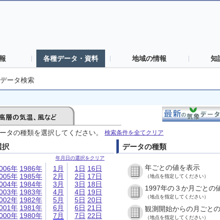
報
各種データ・資料
地域の情報
知
データ検索
ータの種類を選択してください。
検索条件を全てクリア
選択
データの種類
年月日の選択をクリア
年ごとの値を表示
006年
1986年
1月
1日
16日
005年
1985年
2月
2日
17日
（地点を指定してください）
004年
1984年
3月
3日
18日
1997年の３か月ごとの
003年
1983年
4月
4日
19日
（地点を指定してください）
002年
1982年
5月
5日
20日
001年
1981年
6月
6日
21日
観測開始からの月ごと
000年
1980年
7月
7日
22日
（地点を指定してください）