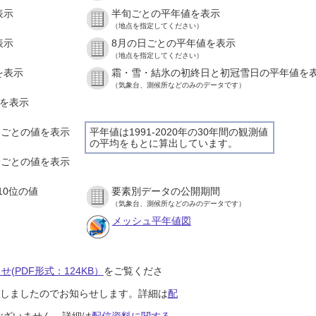
表示
半旬ごとの平年値を表示
（地点を指定してください）
表示
8月の日ごとの平年値を表示
（地点を指定してください）
を表示
霜・雪・結氷の初終日と初冠雪日の平年値を
（気象台、測候所などのみのデータです）
値を表示
時間ごとの値を表示
平年値は1991-2020年の30年間の観測値
の平均をもとに算出しています。
０分ごとの値を表示
10位の値
要素別データの公開期間
（気象台、測候所などのみのデータです）
メッシュ平年値図
(PDF形式：124KB）
をご覧くださ
開始しましたのでお知らせします。詳細は
配
ございません。詳細は
配信資料に関する