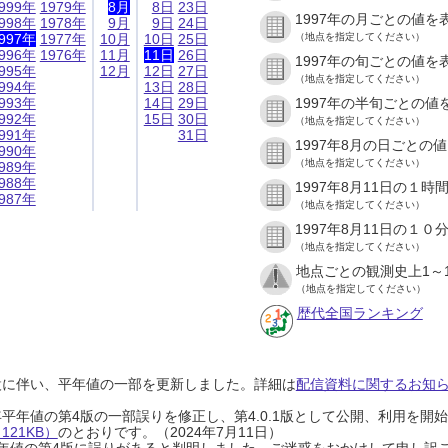
999年
1979年
8月
8日
23日
1997年の月ごとの値を
998年
1978年
9月
9日
24日
997年
1977年
10月
10日
25日
（地点を指定してください）
996年
1976年
11月
11日
26日
1997年の旬ごとの値を
995年
12月
12日
27日
（地点を指定してください）
994年
13日
28日
993年
14日
29日
1997年の半旬ごとの値
992年
15日
30日
（地点を指定してください）
991年
31日
1997年8月の日ごとの
990年
（地点を指定してください）
989年
988年
1997年8月11日の１
987年
（地点を指定してください）
1997年8月11日の１
（地点を指定してください）
地点ごとの観測史上1～
（地点を指定してください）
歴代全国ランキング
設に伴い、平年値の一部を更新しました。詳細は
配信資料に関するお知らせ
0年平年値の第4版の一部誤りを修正し、第4.0.1版として公開、利用を
21KB）
のとおりです。（2024年7月11日）
0年平年値の第4版に誤りがあると判明しました。ご迷惑をおかけして申し訳