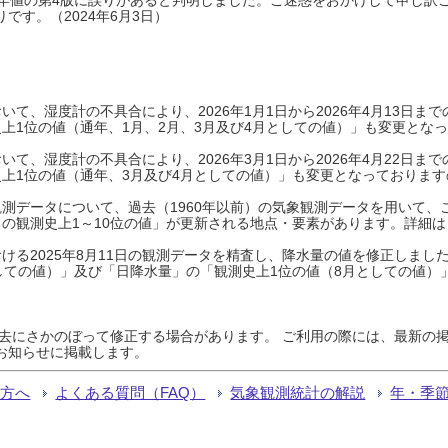
です。（2024年6月3日）
て、湿度計の不具合により、2026年1月1日から2026年4月13日
上1位の値（通年、1月、2月、3月及び4月としての値）」も変更とな
て、湿度計の不具合により、2026年3月1日から2026年4月22日
上1位の値（通年、3月及び4月としての値）」も変更となっておりますので
測データについて、過去（1960年以前）の気象観測データを用いて、
の観測史上1～10位の値」が更新される地点・要素があります。詳細は
ける2025年8月11日の観測データを精査し、降水量の値を修正しまし
しての値）」及び「日降水量」の「観測史上1位の値（8月としての値）
過去にさかのぼって修正する場合があります。 ご利用の際には、最新の掲
お知らせに掲載します。
る方へ
よくある質問（FAQ）
気象観測統計の解説
年・季