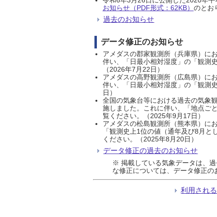
お知らせ（PDF形式：62KB）
のとおり
過去のお知らせ
データ修正のお知らせ
アメダスの郡家観測所（兵庫県）におい
伴い、「日最小相対湿度」の「観測史
（2026年7月22日）
アメダスの高野観測所（広島県）におい
伴い、「日最小相対湿度」の「観測史
日）
全国の気象台等における過去の気象観
施しました。これに伴い、「地点ごと
覧ください。（2025年9月17日）
アメダスの松島観測所（熊本県）にお
「観測史上1位の値（通年及び8月と
ください。（2025年8月20日）
データ修正の過去のお知らせ
※ 掲載している気象データは、
な修正については、データ修正の
利用され