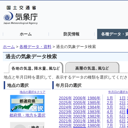
ホーム
防災情報
各種データ・
ホーム
>
各種データ・資料
>
過去の気象データ検索
過去の気象データ検索
地点と年月日時を選択して、表示するデータの種類を選択してくださ
地点の選択
年月日の選択
地点の選択をクリア
年月日の選択
2026年
2006年
1986年
1月
1日
2025年
2005年
1985年
2月
2日
2024年
2004年
1984年
3月
3日
2023年
2003年
1983年
4月
4日
都府県・地方を選択
2022年
2002年
1982年
5月
5日
2021年
2001年
1981年
6月
6日
2020年
2000年
1980年
7月
7日