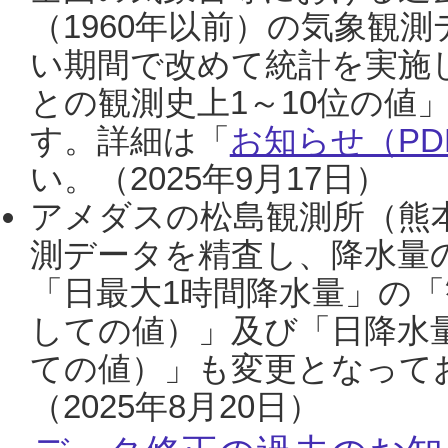
（1960年以前）の気象観
い期間で改めて統計を実施
との観測史上1～10位の値
す。詳細は「
お知らせ（PDF
い。（2025年9月17日）
アメダスの松島観測所（熊本
測データを精査し、降水量
「日最大1時間降水量」の「
しての値）」及び「日降水
ての値）」も変更となって
（2025年8月20日）