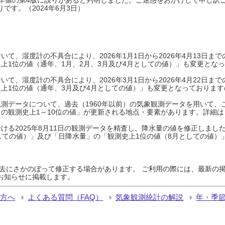
です。（2024年6月3日）
て、湿度計の不具合により、2026年1月1日から2026年4月13日
上1位の値（通年、1月、2月、3月及び4月としての値）」も変更とな
て、湿度計の不具合により、2026年3月1日から2026年4月22日
上1位の値（通年、3月及び4月としての値）」も変更となっておりますので
測データについて、過去（1960年以前）の気象観測データを用いて、
の観測史上1～10位の値」が更新される地点・要素があります。詳細は
ける2025年8月11日の観測データを精査し、降水量の値を修正しまし
しての値）」及び「日降水量」の「観測史上1位の値（8月としての値）
過去にさかのぼって修正する場合があります。 ご利用の際には、最新の掲
お知らせに掲載します。
る方へ
よくある質問（FAQ）
気象観測統計の解説
年・季