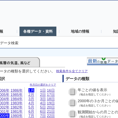
報
各種データ・資料
地域の情報
知
データ検索
ータの種類を選択してください。
検索条件を全てクリア
選択
データの種類
年月日の選択をクリア
年ごとの値を表示
006年
1986年
1月
1日
16日
005年
1985年
2月
2日
17日
（地点を指定してください）
004年
1984年
3月
3日
18日
2000年の３か月ごとの
003年
1983年
4月
4日
19日
（地点を指定してください）
002年
1982年
5月
5日
20日
001年
1981年
6月
6日
21日
観測開始からの月ごと
000年
1980年
7月
7日
22日
（地点を指定してください）