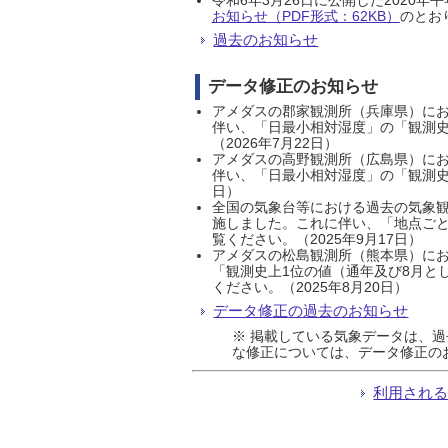
お知らせ（PDF形式：62KB）
のとおり
過去のお知らせ
データ修正のお知らせ
アメダスの郡家観測所（兵庫県）におい
伴い、「日最小相対湿度」の「観測史
（2026年7月22日）
アメダスの高野観測所（広島県）におい
伴い、「日最小相対湿度」の「観測史
日）
全国の気象台等における過去の気象観
施しました。これに伴い、「地点ごと
覧ください。（2025年9月17日）
アメダスの松島観測所（熊本県）にお
「観測史上1位の値（通年及び8月と
ください。（2025年8月20日）
データ修正の過去のお知らせ
※ 掲載している気象データは、
な修正については、データ修正の
利用され