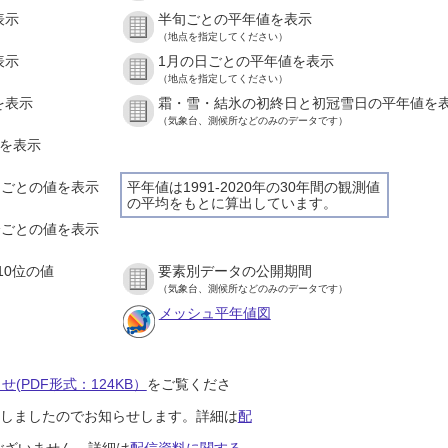
表示
半旬ごとの平年値を表示
（地点を指定してください）
表示
1月の日ごとの平年値を表示
（地点を指定してください）
を表示
霜・雪・結氷の初終日と初冠雪日の平年値を
（気象台、測候所などのみのデータです）
値を表示
時間ごとの値を表示
平年値は1991-2020年の30年間の観測値
の平均をもとに算出しています。
０分ごとの値を表示
10位の値
要素別データの公開期間
（気象台、測候所などのみのデータです）
メッシュ平年値図
(PDF形式：124KB）
をご覧くださ
開始しましたのでお知らせします。詳細は
配
ございません。詳細は
配信資料に関する