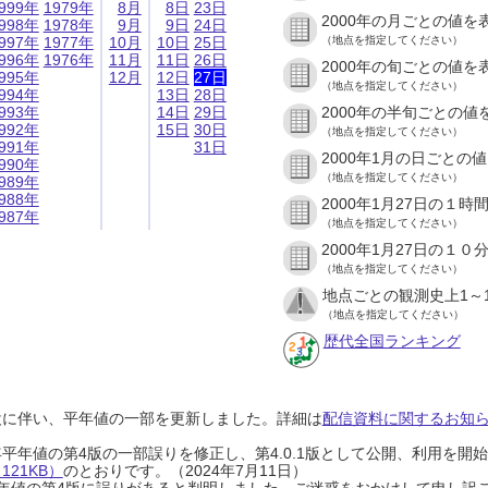
999年
1979年
8月
8日
23日
2000年の月ごとの値を
998年
1978年
9月
9日
24日
997年
1977年
10月
10日
25日
（地点を指定してください）
996年
1976年
11月
11日
26日
2000年の旬ごとの値を
995年
12月
12日
27日
（地点を指定してください）
994年
13日
28日
993年
14日
29日
2000年の半旬ごとの値
992年
15日
30日
（地点を指定してください）
991年
31日
2000年1月の日ごとの
990年
（地点を指定してください）
989年
988年
2000年1月27日の１
987年
（地点を指定してください）
2000年1月27日の１
（地点を指定してください）
地点ごとの観測史上1～
（地点を指定してください）
歴代全国ランキング
設に伴い、平年値の一部を更新しました。詳細は
配信資料に関するお知らせ
0年平年値の第4版の一部誤りを修正し、第4.0.1版として公開、利用を
21KB）
のとおりです。（2024年7月11日）
0年平年値の第4版に誤りがあると判明しました。ご迷惑をおかけして申し訳