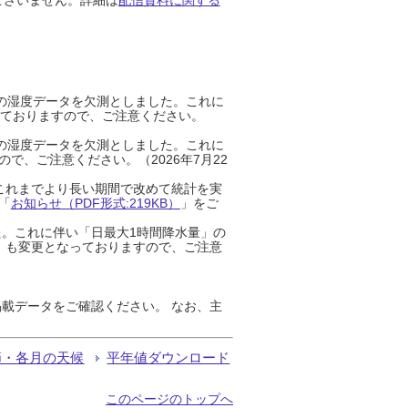
までの湿度データを欠測としました。これに
っておりますので、ご注意ください。
までの湿度データを欠測としました。これに
、ご注意ください。（2026年7月22
これまでより長い期間で改めて統計を実
「
お知らせ（PDF形式:219KB）
」をご
た。これに伴い「日最大1時間降水量」の
」も変更となっておりますので、ご注意
載データをご確認ください。 なお、主
節・各月の天候
平年値ダウンロード
このページのトップへ