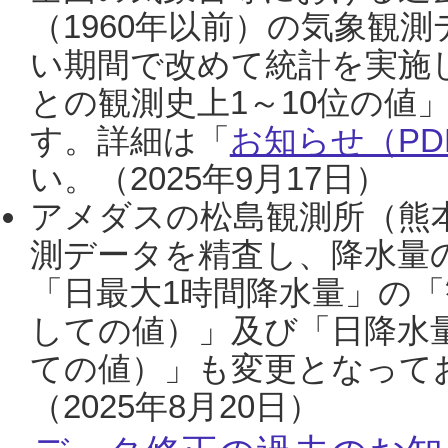
（1960年以前）の気象観
い期間で改めて統計を実施
との観測史上1～10位の値
す。詳細は「
お知らせ（PDF
い。（2025年9月17日）
アメダスの松島観測所（熊本
測データを精査し、降水量
「日最大1時間降水量」の「
しての値）」及び「日降水
ての値）」も変更となって
（2025年8月20日）