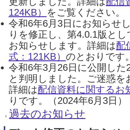
更新しました。詳細は
配信
124KB）
をご覧ください。（2
令和6年6月3日にお知らせし
りを修正し、第4.0.1版
お知らせします。詳細は
配
式：121KB）
のとおりです。
令和6年3月26日に公開した
と判明しました。ご迷惑を
詳細は
配信資料に関するお知
りです。（2024年6月3日）
過去のお知らせ