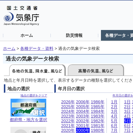
ホーム
防災情報
各種データ・
ホーム
>
各種データ・資料
>
過去の気象データ検索
過去の気象データ検索
地点と年月日時を選択して、表示するデータの種類を選択してくださ
地点の選択
年月日の選択
地点の選択をクリア
年月日の選択
2026年
2006年
1986年
1月
1日
2025年
2005年
1985年
2月
2日
2024年
2004年
1984年
3月
3日
2023年
2003年
1983年
4月
4日
都府県・地方を選択
2022年
2002年
1982年
5月
5日
2021年
2001年
1981年
6月
6日
2020年
2000年
1980年
7月
7日