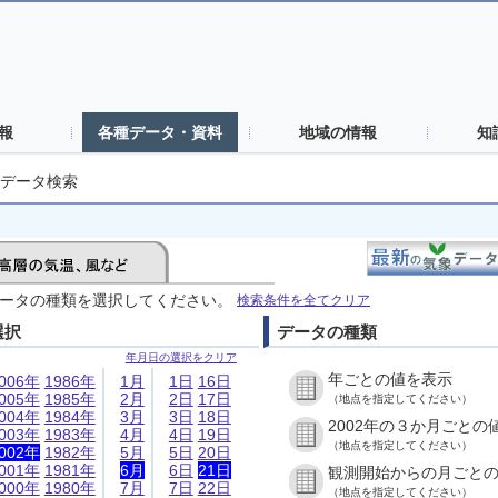
報
各種データ・資料
地域の情報
知
データ検索
ータの種類を選択してください。
検索条件を全てクリア
選択
データの種類
年月日の選択をクリア
年ごとの値を表示
006年
1986年
1月
1日
16日
005年
1985年
2月
2日
17日
（地点を指定してください）
004年
1984年
3月
3日
18日
2002年の３か月ごとの
003年
1983年
4月
4日
19日
（地点を指定してください）
002年
1982年
5月
5日
20日
001年
1981年
6月
6日
21日
観測開始からの月ごと
000年
1980年
7月
7日
22日
（地点を指定してください）