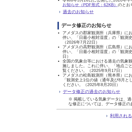
お知らせ（PDF形式：62KB）
のとおり
過去のお知らせ
データ修正のお知らせ
アメダスの郡家観測所（兵庫県）におい
伴い、「日最小相対湿度」の「観測史
（2026年7月22日）
アメダスの高野観測所（広島県）におい
伴い、「日最小相対湿度」の「観測史
日）
全国の気象台等における過去の気象観
施しました。これに伴い、「地点ごと
覧ください。（2025年9月17日）
アメダスの松島観測所（熊本県）にお
「観測史上1位の値（通年及び8月と
ください。（2025年8月20日）
データ修正の過去のお知らせ
※ 掲載している気象データは、
な修正については、データ修正の
利用され