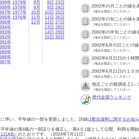
999年
1979年
8月
8日
23日
2002年の月ごとの値を
998年
1978年
9月
9日
24日
997年
1977年
10月
10日
25日
（地点を指定してください）
996年
1976年
11月
11日
26日
2002年の旬ごとの値を
995年
12月
12日
27日
（地点を指定してください）
994年
13日
28日
993年
14日
29日
2002年の半旬ごとの値
992年
15日
30日
（地点を指定してください）
991年
2002年6月の日ごとの
990年
（地点を指定してください）
989年
988年
2002年6月21日の１
987年
（地点を指定してください）
2002年6月21日の１
（地点を指定してください）
地点ごとの観測史上1～
（地点を指定してください）
歴代全国ランキング
設に伴い、平年値の一部を更新しました。詳細は
配信資料に関するお知らせ
0年平年値の第4版の一部誤りを修正し、第4.0.1版として公開、利用を
21KB）
のとおりです。（2024年7月11日）
0年平年値の第4版に誤りがあると判明しました。ご迷惑をおかけして申し訳