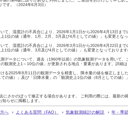
です。（2024年6月3日）
て、湿度計の不具合により、2026年1月1日から2026年4月13日
上1位の値（通年、1月、2月、3月及び4月としての値）」も変更とな
て、湿度計の不具合により、2026年3月1日から2026年4月22日
上1位の値（通年、3月及び4月としての値）」も変更となっておりますので
測データについて、過去（1960年以前）の気象観測データを用いて、
の観測史上1～10位の値」が更新される地点・要素があります。詳細は
ける2025年8月11日の観測データを精査し、降水量の値を修正しまし
しての値）」及び「日降水量」の「観測史上1位の値（8月としての値）
過去にさかのぼって修正する場合があります。 ご利用の際には、最新の掲
お知らせに掲載します。
る方へ
よくある質問（FAQ）
気象観測統計の解説
年・季