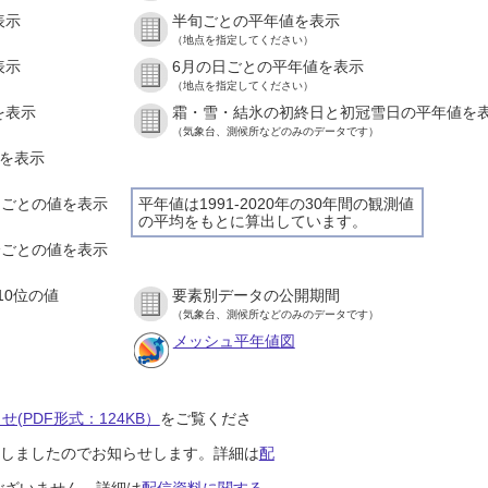
表示
半旬ごとの平年値を表示
（地点を指定してください）
表示
6月の日ごとの平年値を表示
（地点を指定してください）
を表示
霜・雪・結氷の初終日と初冠雪日の平年値を
（気象台、測候所などのみのデータです）
値を表示
時間ごとの値を表示
平年値は1991-2020年の30年間の観測値
の平均をもとに算出しています。
０分ごとの値を表示
10位の値
要素別データの公開期間
（気象台、測候所などのみのデータです）
メッシュ平年値図
(PDF形式：124KB）
をご覧くださ
開始しましたのでお知らせします。詳細は
配
ございません。詳細は
配信資料に関する