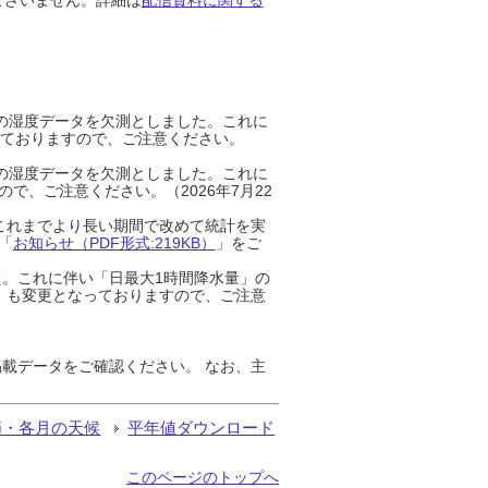
までの湿度データを欠測としました。これに
っておりますので、ご注意ください。
までの湿度データを欠測としました。これに
、ご注意ください。（2026年7月22
これまでより長い期間で改めて統計を実
「
お知らせ（PDF形式:219KB）
」をご
た。これに伴い「日最大1時間降水量」の
」も変更となっておりますので、ご注意
載データをご確認ください。 なお、主
節・各月の天候
平年値ダウンロード
このページのトップへ