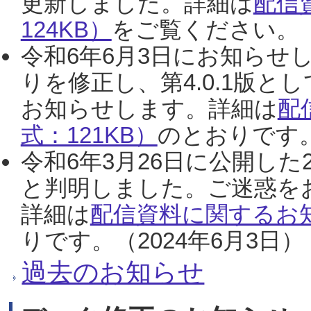
更新しました。詳細は
配信
124KB）
をご覧ください。（2
令和6年6月3日にお知らせし
りを修正し、第4.0.1版
お知らせします。詳細は
配
式：121KB）
のとおりです。
令和6年3月26日に公開した
と判明しました。ご迷惑を
詳細は
配信資料に関するお知
りです。（2024年6月3日）
過去のお知らせ