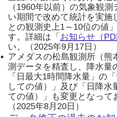
（1960年以前）の気象観
い期間で改めて統計を実施
との観測史上1～10位の値
す。詳細は「
お知らせ（PDF
い。（2025年9月17日）
アメダスの松島観測所（熊本
測データを精査し、降水量
「日最大1時間降水量」の「
しての値）」及び「日降水
ての値）」も変更となって
（2025年8月20日）