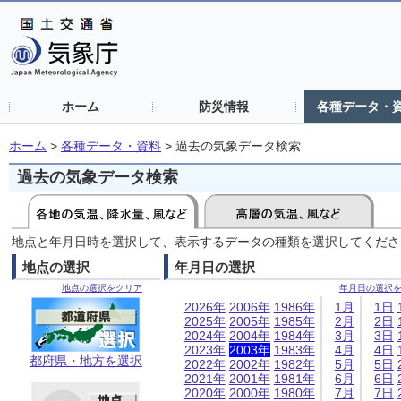
ホーム
防災情報
各種データ・
ホーム
>
各種データ・資料
>
過去の気象データ検索
過去の気象データ検索
地点と年月日時を選択して、表示するデータの種類を選択してくださ
地点の選択
年月日の選択
地点の選択をクリア
年月日の選択
2026年
2006年
1986年
1月
1日
2025年
2005年
1985年
2月
2日
2024年
2004年
1984年
3月
3日
2023年
2003年
1983年
4月
4日
都府県・地方を選択
2022年
2002年
1982年
5月
5日
2021年
2001年
1981年
6月
6日
2020年
2000年
1980年
7月
7日