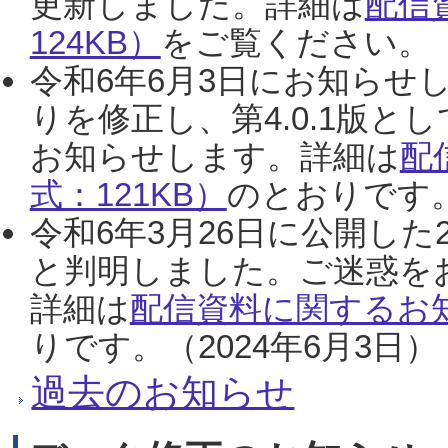
更新しました。詳細は
配信
124KB）
をご覧ください。（2
令和6年6月3日にお知らせし
りを修正し、第4.0.1版
お知らせします。詳細は
配
式：121KB）
のとおりです。
令和6年3月26日に公開した
と判明しました。ご迷惑を
詳細は
配信資料に関するお知
りです。（2024年6月3日）
過去のお知らせ