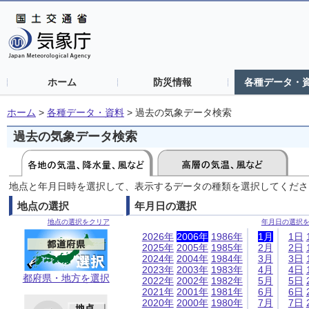
ホーム
防災情報
各種データ・
ホーム
>
各種データ・資料
>
過去の気象データ検索
過去の気象データ検索
地点と年月日時を選択して、表示するデータの種類を選択してくださ
地点の選択
年月日の選択
地点の選択をクリア
年月日の選択
2026年
2006年
1986年
1月
1日
2025年
2005年
1985年
2月
2日
2024年
2004年
1984年
3月
3日
2023年
2003年
1983年
4月
4日
都府県・地方を選択
2022年
2002年
1982年
5月
5日
2021年
2001年
1981年
6月
6日
2020年
2000年
1980年
7月
7日