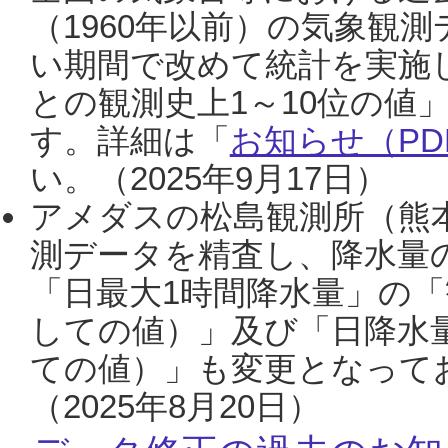
（1960年以前）の気象観
い期間で改めて統計を実施
との観測史上1～10位の値
す。詳細は「
お知らせ（PDF
い。（2025年9月17日）
アメダスの松島観測所（熊本
測データを精査し、降水量
「日最大1時間降水量」の「
しての値）」及び「日降水
ての値）」も変更となって
（2025年8月20日）