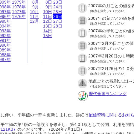
999年
1979年
8月
8日
23日
2007年の月ごとの値を
998年
1978年
9月
9日
24日
997年
1977年
10月
10日
25日
（地点を指定してください）
996年
1976年
11月
11日
26日
2007年の旬ごとの値を
995年
12月
12日
27日
（地点を指定してください）
994年
13日
28日
993年
14日
2007年の半旬ごとの値
992年
15日
（地点を指定してください）
991年
2007年2月の日ごとの
990年
（地点を指定してください）
989年
988年
2007年2月26日の１
987年
（地点を指定してください）
2007年2月26日の１
（地点を指定してください）
地点ごとの観測史上1～
（地点を指定してください）
歴代全国ランキング
設に伴い、平年値の一部を更新しました。詳細は
配信資料に関するお知らせ
0年平年値の第4版の一部誤りを修正し、第4.0.1版として公開、利用を
21KB）
のとおりです。（2024年7月11日）
0年平年値の第4版に誤りがあると判明しました。ご迷惑をおかけして申し訳