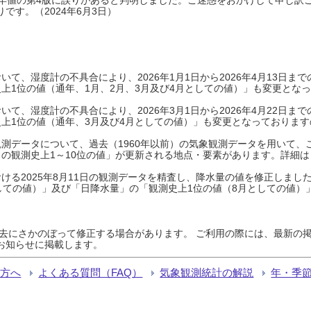
です。（2024年6月3日）
て、湿度計の不具合により、2026年1月1日から2026年4月13日
上1位の値（通年、1月、2月、3月及び4月としての値）」も変更とな
て、湿度計の不具合により、2026年3月1日から2026年4月22日
上1位の値（通年、3月及び4月としての値）」も変更となっておりますので
測データについて、過去（1960年以前）の気象観測データを用いて、
の観測史上1～10位の値」が更新される地点・要素があります。詳細は
ける2025年8月11日の観測データを精査し、降水量の値を修正しまし
しての値）」及び「日降水量」の「観測史上1位の値（8月としての値）
過去にさかのぼって修正する場合があります。 ご利用の際には、最新の掲
お知らせに掲載します。
る方へ
よくある質問（FAQ）
気象観測統計の解説
年・季