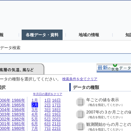
報
各種データ・資料
地域の情報
知
データ検索
ータの種類を選択してください。
検索条件を全てクリア
選択
データの種類
年月日の選択をクリア
年ごとの値を表示
006年
1986年
1月
1日
16日
005年
1985年
2月
2日
17日
（地点を指定してください）
004年
1984年
3月
3日
18日
2007年の３か月ごとの
003年
1983年
4月
4日
19日
（地点を指定してください）
002年
1982年
5月
5日
20日
001年
1981年
6月
6日
21日
観測開始からの月ごと
000年
1980年
7月
7日
22日
（地点を指定してください）