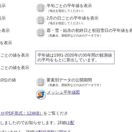
表示
半旬ごとの平年値を表示
（地点を指定してください）
表示
2月の日ごとの平年値を表示
（地点を指定してください）
を表示
霜・雪・結氷の初終日と初冠雪日の平年値を
（気象台、測候所などのみのデータです）
値を表示
時間ごとの値を表示
平年値は1991-2020年の30年間の観測値
の平均をもとに算出しています。
０分ごとの値を表示
10位の値
要素別データの公開期間
（気象台、測候所などのみのデータです）
メッシュ平年値図
(PDF形式：124KB）
をご覧くださ
開始しましたのでお知らせします。詳細は
配
ございません。詳細は
配信資料に関する