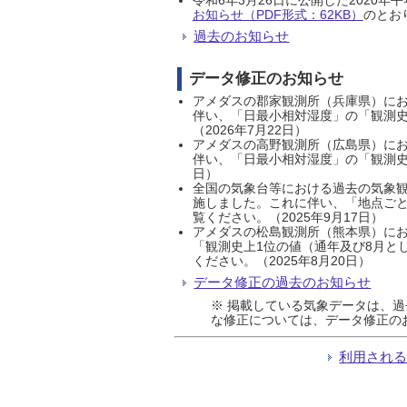
お知らせ（PDF形式：62KB）
のとおり
過去のお知らせ
データ修正のお知らせ
アメダスの郡家観測所（兵庫県）におい
伴い、「日最小相対湿度」の「観測史
（2026年7月22日）
アメダスの高野観測所（広島県）におい
伴い、「日最小相対湿度」の「観測史
日）
全国の気象台等における過去の気象観
施しました。これに伴い、「地点ごと
覧ください。（2025年9月17日）
アメダスの松島観測所（熊本県）にお
「観測史上1位の値（通年及び8月と
ください。（2025年8月20日）
データ修正の過去のお知らせ
※ 掲載している気象データは、
な修正については、データ修正の
利用され