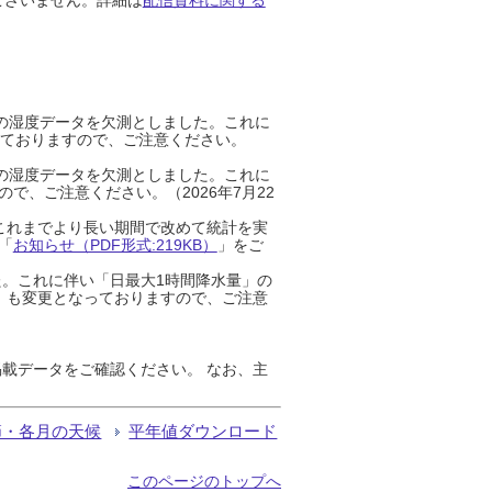
までの湿度データを欠測としました。これに
っておりますので、ご注意ください。
までの湿度データを欠測としました。これに
、ご注意ください。（2026年7月22
これまでより長い期間で改めて統計を実
「
お知らせ（PDF形式:219KB）
」をご
た。これに伴い「日最大1時間降水量」の
」も変更となっておりますので、ご注意
載データをご確認ください。 なお、主
節・各月の天候
平年値ダウンロード
このページのトップへ