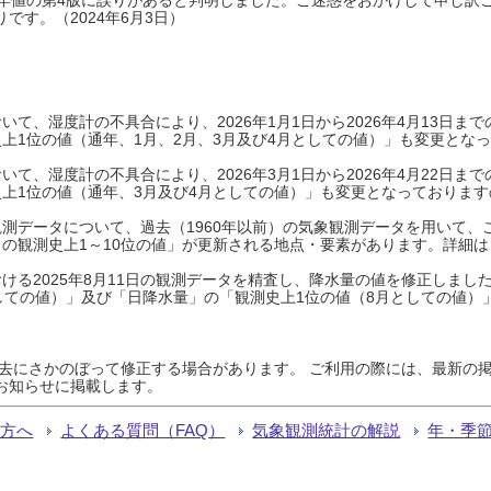
です。（2024年6月3日）
て、湿度計の不具合により、2026年1月1日から2026年4月13日
上1位の値（通年、1月、2月、3月及び4月としての値）」も変更とな
て、湿度計の不具合により、2026年3月1日から2026年4月22日
上1位の値（通年、3月及び4月としての値）」も変更となっておりますので
測データについて、過去（1960年以前）の気象観測データを用いて、
の観測史上1～10位の値」が更新される地点・要素があります。詳細は
ける2025年8月11日の観測データを精査し、降水量の値を修正しまし
しての値）」及び「日降水量」の「観測史上1位の値（8月としての値）
過去にさかのぼって修正する場合があります。 ご利用の際には、最新の掲
お知らせに掲載します。
る方へ
よくある質問（FAQ）
気象観測統計の解説
年・季