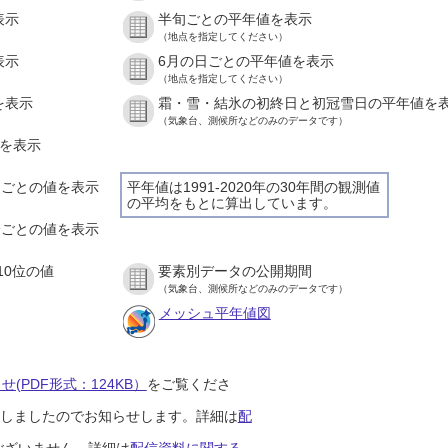
表示
半旬ごとの平年値を表示
（地点を指定してください）
表示
6月の日ごとの平年値を表示
（地点を指定してください）
を表示
霜・雪・結氷の初終日と初冠雪日の平年値を
（気象台、測候所などのみのデータです）
値を表示
時間ごとの値を表示
平年値は1991-2020年の30年間の観測値
の平均をもとに算出しています。
０分ごとの値を表示
10位の値
要素別データの公開期間
（気象台、測候所などのみのデータです）
メッシュ平年値図
(PDF形式：124KB）
をご覧くださ
開始しましたのでお知らせします。詳細は
配
ございません。詳細は
配信資料に関する