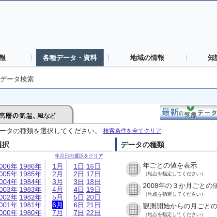
報
各種データ・資料
地域の情報
知
データ検索
ータの種類を選択してください。
検索条件を全てクリア
選択
データの種類
年月日の選択をクリア
年ごとの値を表示
006年
1986年
1月
1日
16日
005年
1985年
2月
2日
17日
（地点を指定してください）
004年
1984年
3月
3日
18日
2008年の３か月ごとの
003年
1983年
4月
4日
19日
（地点を指定してください）
002年
1982年
5月
5日
20日
001年
1981年
6月
6日
21日
観測開始からの月ごと
000年
1980年
7月
7日
22日
（地点を指定してください）