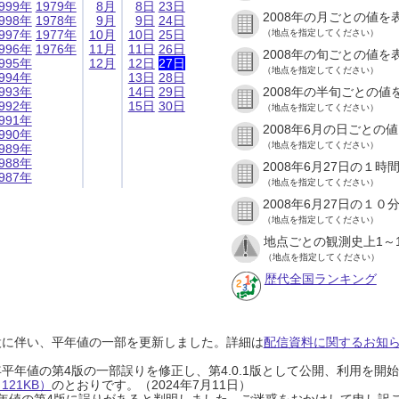
999年
1979年
8月
8日
23日
2008年の月ごとの値を
998年
1978年
9月
9日
24日
997年
1977年
10月
10日
25日
（地点を指定してください）
996年
1976年
11月
11日
26日
2008年の旬ごとの値を
995年
12月
12日
27日
（地点を指定してください）
994年
13日
28日
993年
14日
29日
2008年の半旬ごとの値
992年
15日
30日
（地点を指定してください）
991年
2008年6月の日ごとの
990年
（地点を指定してください）
989年
988年
2008年6月27日の１
987年
（地点を指定してください）
2008年6月27日の１
（地点を指定してください）
地点ごとの観測史上1～
（地点を指定してください）
歴代全国ランキング
設に伴い、平年値の一部を更新しました。詳細は
配信資料に関するお知らせ
0年平年値の第4版の一部誤りを修正し、第4.0.1版として公開、利用を
21KB）
のとおりです。（2024年7月11日）
0年平年値の第4版に誤りがあると判明しました。ご迷惑をおかけして申し訳