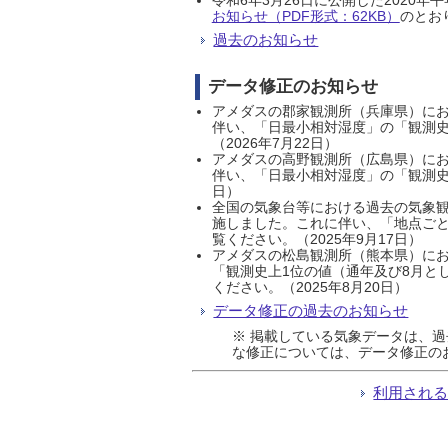
お知らせ（PDF形式：62KB）
のとおり
過去のお知らせ
データ修正のお知らせ
アメダスの郡家観測所（兵庫県）におい
伴い、「日最小相対湿度」の「観測史
（2026年7月22日）
アメダスの高野観測所（広島県）におい
伴い、「日最小相対湿度」の「観測史
日）
全国の気象台等における過去の気象観
施しました。これに伴い、「地点ごと
覧ください。（2025年9月17日）
アメダスの松島観測所（熊本県）にお
「観測史上1位の値（通年及び8月と
ください。（2025年8月20日）
データ修正の過去のお知らせ
※ 掲載している気象データは、
な修正については、データ修正の
利用され