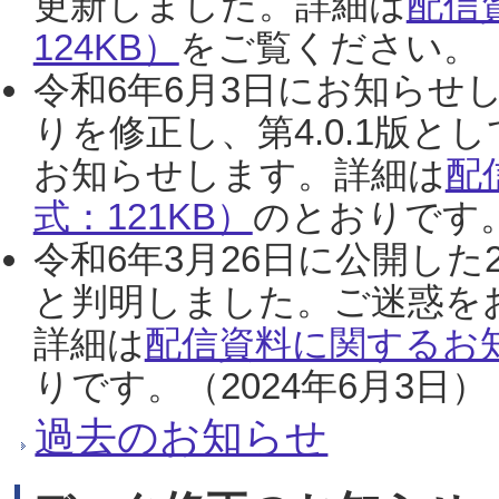
更新しました。詳細は
配信
124KB）
をご覧ください。（2
令和6年6月3日にお知らせし
りを修正し、第4.0.1版
お知らせします。詳細は
配
式：121KB）
のとおりです。
令和6年3月26日に公開した
と判明しました。ご迷惑を
詳細は
配信資料に関するお知
りです。（2024年6月3日）
過去のお知らせ