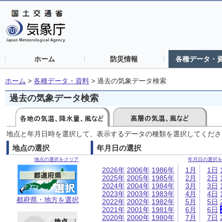
ホーム
防災情報
各種データ・
ホーム
>
各種データ・資料
>
過去の気象データ検索
過去の気象データ検索
地点と年月日時を選択して、表示するデータの種類を選択してくださ
地点の選択
年月日の選択
地点の選択をクリア
年月日の選択
2026年
2006年
1986年
1月
1日
2025年
2005年
1985年
2月
2日
2024年
2004年
1984年
3月
3日
2023年
2003年
1983年
4月
4日
都府県・地方を選択
2022年
2002年
1982年
5月
5日
2021年
2001年
1981年
6月
6日
2020年
2000年
1980年
7月
7日