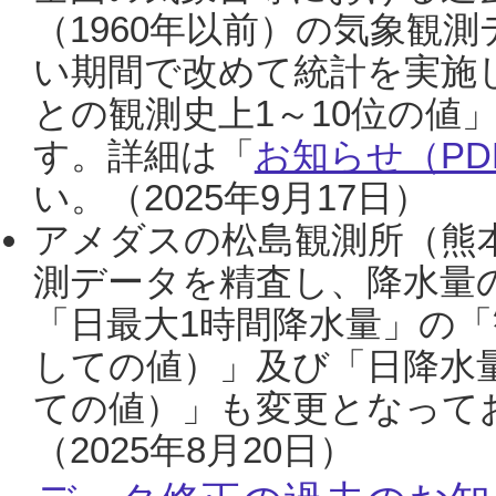
（1960年以前）の気象観
い期間で改めて統計を実施
との観測史上1～10位の値
す。詳細は「
お知らせ（PDF
い。（2025年9月17日）
アメダスの松島観測所（熊本
測データを精査し、降水量
「日最大1時間降水量」の「
しての値）」及び「日降水
ての値）」も変更となって
（2025年8月20日）