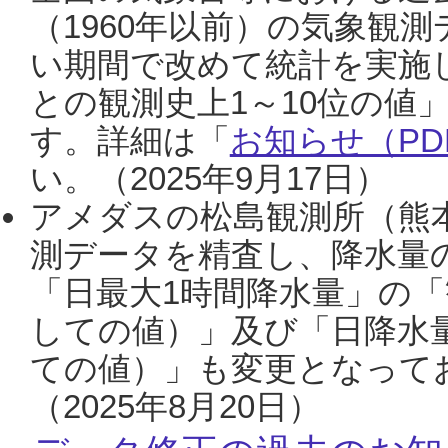
（1960年以前）の気象観
い期間で改めて統計を実施
との観測史上1～10位の値
す。詳細は「
お知らせ（PDF
い。（2025年9月17日）
アメダスの松島観測所（熊本
測データを精査し、降水量
「日最大1時間降水量」の「
しての値）」及び「日降水
ての値）」も変更となって
（2025年8月20日）