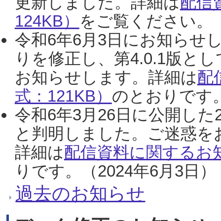
更新しました。詳細は
配信
124KB）
をご覧ください。（2
令和6年6月3日にお知らせし
りを修正し、第4.0.1版
お知らせします。詳細は
配
式：121KB）
のとおりです。
令和6年3月26日に公開した
と判明しました。ご迷惑を
詳細は
配信資料に関するお知
りです。（2024年6月3日）
過去のお知らせ