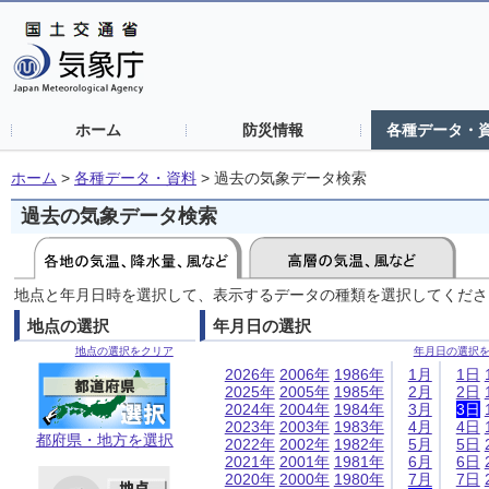
ホーム
防災情報
各種データ・
ホーム
>
各種データ・資料
>
過去の気象データ検索
過去の気象データ検索
地点と年月日時を選択して、表示するデータの種類を選択してくださ
地点の選択
年月日の選択
地点の選択をクリア
年月日の選択
2026年
2006年
1986年
1月
1日
2025年
2005年
1985年
2月
2日
2024年
2004年
1984年
3月
3日
2023年
2003年
1983年
4月
4日
都府県・地方を選択
2022年
2002年
1982年
5月
5日
2021年
2001年
1981年
6月
6日
2020年
2000年
1980年
7月
7日