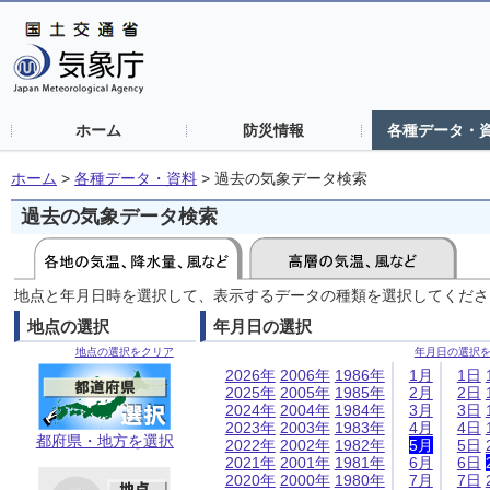
ホーム
防災情報
各種データ・
ホーム
>
各種データ・資料
>
過去の気象データ検索
過去の気象データ検索
地点と年月日時を選択して、表示するデータの種類を選択してくださ
地点の選択
年月日の選択
地点の選択をクリア
年月日の選択
2026年
2006年
1986年
1月
1日
2025年
2005年
1985年
2月
2日
2024年
2004年
1984年
3月
3日
2023年
2003年
1983年
4月
4日
都府県・地方を選択
2022年
2002年
1982年
5月
5日
2021年
2001年
1981年
6月
6日
2020年
2000年
1980年
7月
7日