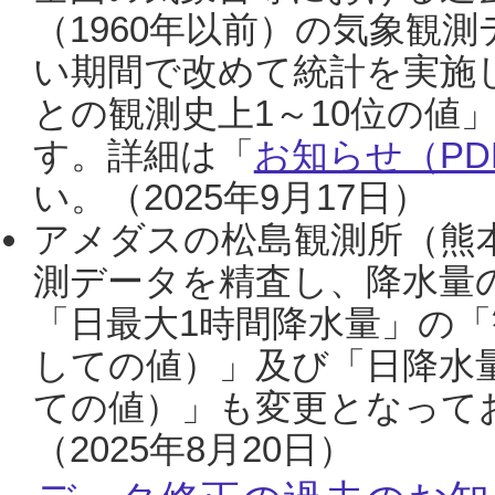
（1960年以前）の気象観
い期間で改めて統計を実施
との観測史上1～10位の値
す。詳細は「
お知らせ（PDF
い。（2025年9月17日）
アメダスの松島観測所（熊本
測データを精査し、降水量
「日最大1時間降水量」の「
しての値）」及び「日降水
ての値）」も変更となって
（2025年8月20日）