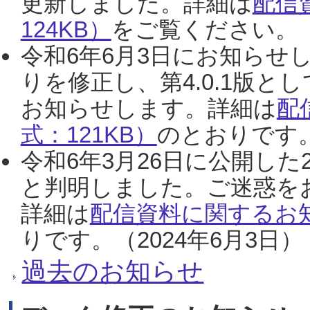
更新しました。詳細は
配信
124KB）
をご覧ください。（2
令和6年6月3日にお知らせし
りを修正し、第4.0.1版
お知らせします。詳細は
配
式：121KB）
のとおりです。
令和6年3月26日に公開した
と判明しました。ご迷惑を
詳細は
配信資料に関するお知
りです。（2024年6月3日）
過去のお知らせ