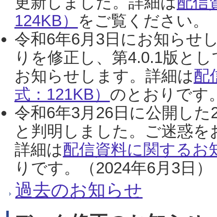
更新しました。詳細は
配信
124KB）
をご覧ください。（2
令和6年6月3日にお知らせし
りを修正し、第4.0.1版
お知らせします。詳細は
配
式：121KB）
のとおりです。
令和6年3月26日に公開した
と判明しました。ご迷惑を
詳細は
配信資料に関するお知
りです。（2024年6月3日）
過去のお知らせ