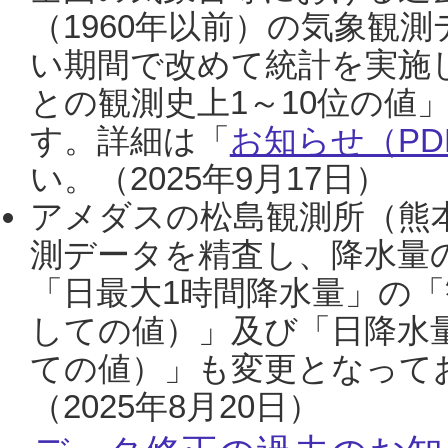
（1960年以前）の気象観
い期間で改めて統計を実施
との観測史上1～10位の値
す。詳細は「
お知らせ（PDF
い。（2025年9月17日）
アメダスの松島観測所（熊本
測データを精査し、降水量
「日最大1時間降水量」の「
しての値）」及び「日降水
ての値）」も変更となって
（2025年8月20日）