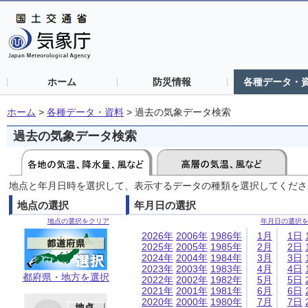
ホーム
防災情報
各種データ・
ホーム
>
各種データ・資料
>
過去の気象データ検索
過去の気象データ検索
地点と年月日時を選択して、表示するデータの種類を選択してくださ
地点の選択
年月日の選択
地点の選択をクリア
年月日の選択
2026年
2006年
1986年
1月
1日
2025年
2005年
1985年
2月
2日
2024年
2004年
1984年
3月
3日
2023年
2003年
1983年
4月
4日
都府県・地方を選択
2022年
2002年
1982年
5月
5日
2021年
2001年
1981年
6月
6日
2020年
2000年
1980年
7月
7日