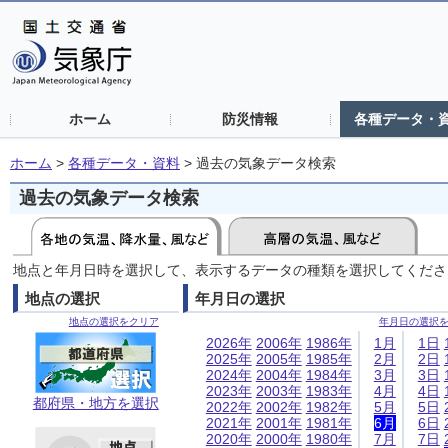
ホーム
防災情報
各種データ・
ホーム
>
各種データ・資料
>
過去の気象データ検索
過去の気象データ検索
地点と年月日時を選択して、表示するデータの種類を選択してくださ
地点の選択
年月日の選択
地点の選択をクリア
年月日の選択
2026年
2006年
1986年
1月
1日
2025年
2005年
1985年
2月
2日
2024年
2004年
1984年
3月
3日
2023年
2003年
1983年
4月
4日
都府県・地方を選択
2022年
2002年
1982年
5月
5日
2021年
2001年
1981年
6月
6日
2020年
2000年
1980年
7月
7日