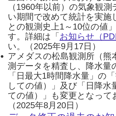
（1960年以前）の気象観
い期間で改めて統計を実施
との観測史上1～10位の値
す。詳細は「
お知らせ（PDF
い。（2025年9月17日）
アメダスの松島観測所（熊本
測データを精査し、降水量
「日最大1時間降水量」の「
しての値）」及び「日降水
ての値）」も変更となって
（2025年8月20日）