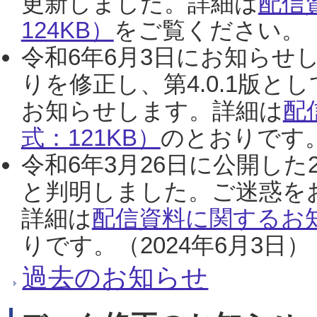
更新しました。詳細は
配信
124KB）
をご覧ください。（2
令和6年6月3日にお知らせし
りを修正し、第4.0.1版
お知らせします。詳細は
配
式：121KB）
のとおりです。
令和6年3月26日に公開した
と判明しました。ご迷惑を
詳細は
配信資料に関するお知
りです。（2024年6月3日）
過去のお知らせ