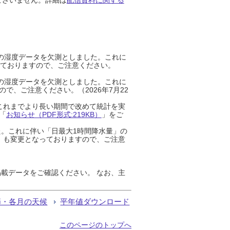
までの湿度データを欠測としました。これに
っておりますので、ご注意ください。
までの湿度データを欠測としました。これに
、ご注意ください。（2026年7月22
これまでより長い期間で改めて統計を実
「
お知らせ（PDF形式:219KB）
」をご
た。これに伴い「日最大1時間降水量」の
」も変更となっておりますので、ご注意
載データをご確認ください。 なお、主
節・各月の天候
平年値ダウンロード
このページのトップへ