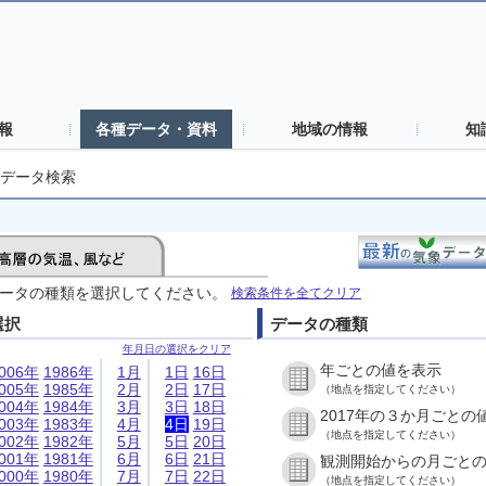
報
各種データ・資料
地域の情報
知
データ検索
ータの種類を選択してください。
検索条件を全てクリア
選択
データの種類
年月日の選択をクリア
年ごとの値を表示
006年
1986年
1月
1日
16日
005年
1985年
2月
2日
17日
（地点を指定してください）
004年
1984年
3月
3日
18日
2017年の３か月ごとの
003年
1983年
4月
4日
19日
（地点を指定してください）
002年
1982年
5月
5日
20日
001年
1981年
6月
6日
21日
観測開始からの月ごと
000年
1980年
7月
7日
22日
（地点を指定してください）