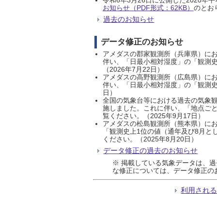
お知らせ（PDF形式：62KB）
のとおり
過去のお知らせ
データ修正のお知らせ
アメダスの郡家観測所（兵庫県）におい
伴い、「日最小相対湿度」の「観測史
（2026年7月22日）
アメダスの高野観測所（広島県）におい
伴い、「日最小相対湿度」の「観測史
日）
全国の気象台等における過去の気象観
施しました。これに伴い、「地点ごと
覧ください。（2025年9月17日）
アメダスの松島観測所（熊本県）にお
「観測史上1位の値（通年及び8月と
ください。（2025年8月20日）
データ修正の過去のお知らせ
※ 掲載している気象データは、
な修正については、データ修正の
利用され