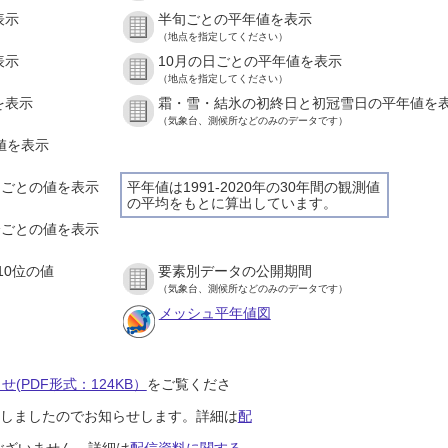
表示
半旬ごとの平年値を表示
（地点を指定してください）
表示
10月の日ごとの平年値を表示
（地点を指定してください）
を表示
霜・雪・結氷の初終日と初冠雪日の平年値を
（気象台、測候所などのみのデータです）
の値を表示
時間ごとの値を表示
平年値は1991-2020年の30年間の観測値
の平均をもとに算出しています。
０分ごとの値を表示
10位の値
要素別データの公開期間
（気象台、測候所などのみのデータです）
メッシュ平年値図
(PDF形式：124KB）
をご覧くださ
開始しましたのでお知らせします。詳細は
配
ございません。詳細は
配信資料に関する