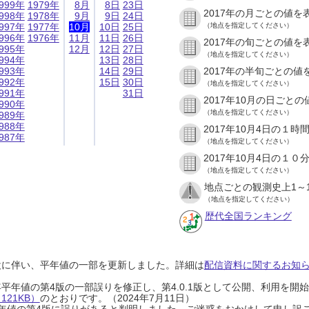
999年
1979年
8月
8日
23日
2017年の月ごとの値を
998年
1978年
9月
9日
24日
997年
1977年
10月
10日
25日
（地点を指定してください）
996年
1976年
11月
11日
26日
2017年の旬ごとの値を
995年
12月
12日
27日
（地点を指定してください）
994年
13日
28日
993年
14日
29日
2017年の半旬ごとの値
992年
15日
30日
（地点を指定してください）
991年
31日
2017年10月の日ごと
990年
（地点を指定してください）
989年
988年
2017年10月4日の１
987年
（地点を指定してください）
2017年10月4日の１
（地点を指定してください）
地点ごとの観測史上1～
（地点を指定してください）
歴代全国ランキング
設に伴い、平年値の一部を更新しました。詳細は
配信資料に関するお知らせ
0年平年値の第4版の一部誤りを修正し、第4.0.1版として公開、利用を
21KB）
のとおりです。（2024年7月11日）
0年平年値の第4版に誤りがあると判明しました。ご迷惑をおかけして申し訳