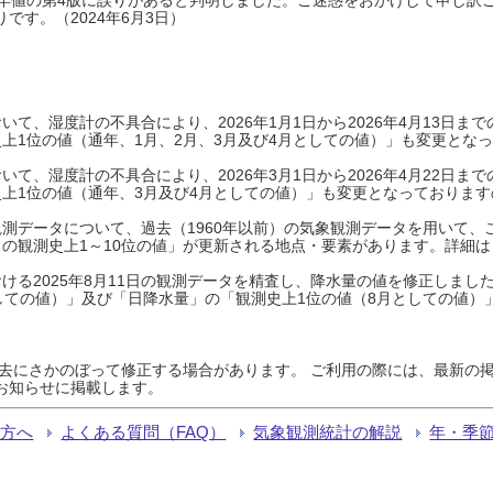
です。（2024年6月3日）
て、湿度計の不具合により、2026年1月1日から2026年4月13日
上1位の値（通年、1月、2月、3月及び4月としての値）」も変更とな
て、湿度計の不具合により、2026年3月1日から2026年4月22日
上1位の値（通年、3月及び4月としての値）」も変更となっておりますので
測データについて、過去（1960年以前）の気象観測データを用いて、
の観測史上1～10位の値」が更新される地点・要素があります。詳細は
ける2025年8月11日の観測データを精査し、降水量の値を修正しまし
しての値）」及び「日降水量」の「観測史上1位の値（8月としての値）
過去にさかのぼって修正する場合があります。 ご利用の際には、最新の掲
お知らせに掲載します。
る方へ
よくある質問（FAQ）
気象観測統計の解説
年・季