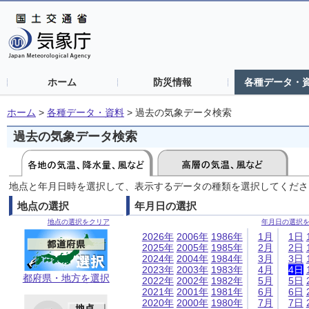
ホーム
防災情報
各種データ・
ホーム
>
各種データ・資料
>
過去の気象データ検索
過去の気象データ検索
地点と年月日時を選択して、表示するデータの種類を選択してくださ
地点の選択
年月日の選択
地点の選択をクリア
年月日の選択
2026年
2006年
1986年
1月
1日
2025年
2005年
1985年
2月
2日
2024年
2004年
1984年
3月
3日
2023年
2003年
1983年
4月
4日
都府県・地方を選択
2022年
2002年
1982年
5月
5日
2021年
2001年
1981年
6月
6日
2020年
2000年
1980年
7月
7日