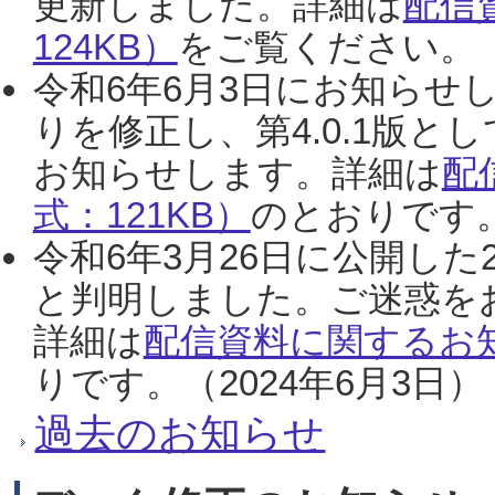
更新しました。詳細は
配信
124KB）
をご覧ください。（2
令和6年6月3日にお知らせし
りを修正し、第4.0.1版
お知らせします。詳細は
配
式：121KB）
のとおりです。
令和6年3月26日に公開した
と判明しました。ご迷惑を
詳細は
配信資料に関するお知
りです。（2024年6月3日）
過去のお知らせ