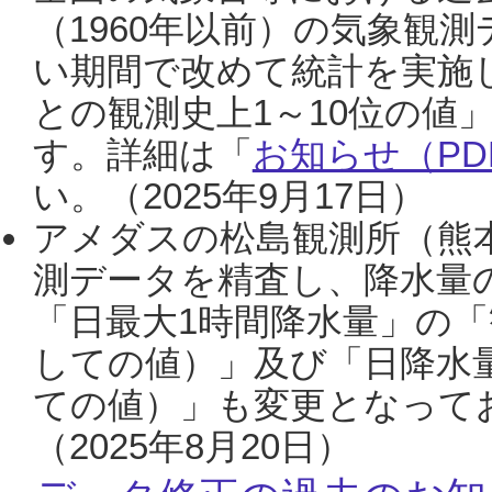
（1960年以前）の気象観
い期間で改めて統計を実施
との観測史上1～10位の値
す。詳細は「
お知らせ（PDF
い。（2025年9月17日）
アメダスの松島観測所（熊本
測データを精査し、降水量
「日最大1時間降水量」の「
しての値）」及び「日降水
ての値）」も変更となって
（2025年8月20日）