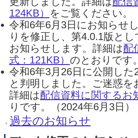
更新しました。詳細は
配信
124KB）
をご覧ください。（2
令和6年6月3日にお知らせし
りを修正し、第4.0.1版
お知らせします。詳細は
配
式：121KB）
のとおりです。
令和6年3月26日に公開した
と判明しました。ご迷惑を
詳細は
配信資料に関するお知
りです。（2024年6月3日）
過去のお知らせ