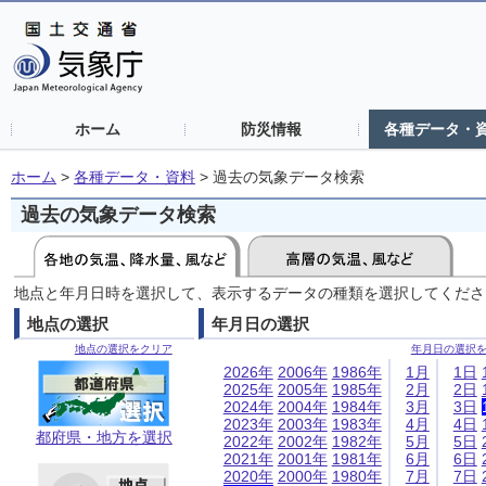
ホーム
防災情報
各種データ・
ホーム
>
各種データ・資料
>
過去の気象データ検索
過去の気象データ検索
地点と年月日時を選択して、表示するデータの種類を選択してくださ
地点の選択
年月日の選択
地点の選択をクリア
年月日の選択
2026年
2006年
1986年
1月
1日
2025年
2005年
1985年
2月
2日
2024年
2004年
1984年
3月
3日
2023年
2003年
1983年
4月
4日
都府県・地方を選択
2022年
2002年
1982年
5月
5日
2021年
2001年
1981年
6月
6日
2020年
2000年
1980年
7月
7日