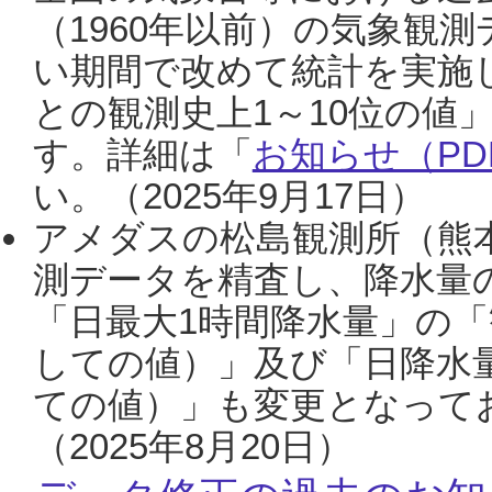
（1960年以前）の気象観
い期間で改めて統計を実施
との観測史上1～10位の値
す。詳細は「
お知らせ（PDF
い。（2025年9月17日）
アメダスの松島観測所（熊本
測データを精査し、降水量
「日最大1時間降水量」の「
しての値）」及び「日降水
ての値）」も変更となって
（2025年8月20日）