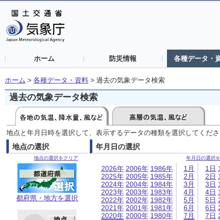
ホーム
防災情報
各種データ・
ホーム
>
各種データ・資料
>
過去の気象データ検索
過去の気象データ検索
地点と年月日時を選択して、表示するデータの種類を選択してくださ
地点の選択
年月日の選択
地点の選択をクリア
年月日の選択
2026年
2006年
1986年
1月
1日
2025年
2005年
1985年
2月
2日
2024年
2004年
1984年
3月
3日
2023年
2003年
1983年
4月
4日
都府県・地方を選択
2022年
2002年
1982年
5月
5日
2021年
2001年
1981年
6月
6日
2020年
2000年
1980年
7月
7日