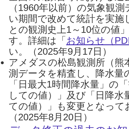
（1960年以前）の気象観
い期間で改めて統計を実施
との観測史上1～10位の値
す。詳細は「
お知らせ（PDF
い。（2025年9月17日）
アメダスの松島観測所（熊本
測データを精査し、降水量
「日最大1時間降水量」の「
しての値）」及び「日降水
ての値）」も変更となって
（2025年8月20日）