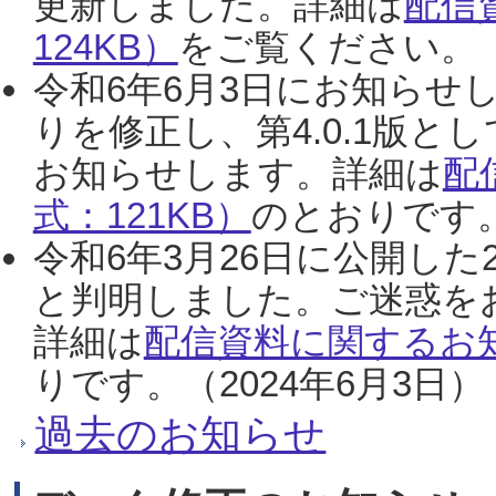
更新しました。詳細は
配信
124KB）
をご覧ください。（2
令和6年6月3日にお知らせし
りを修正し、第4.0.1版
お知らせします。詳細は
配
式：121KB）
のとおりです。
令和6年3月26日に公開した
と判明しました。ご迷惑を
詳細は
配信資料に関するお知
りです。（2024年6月3日）
過去のお知らせ