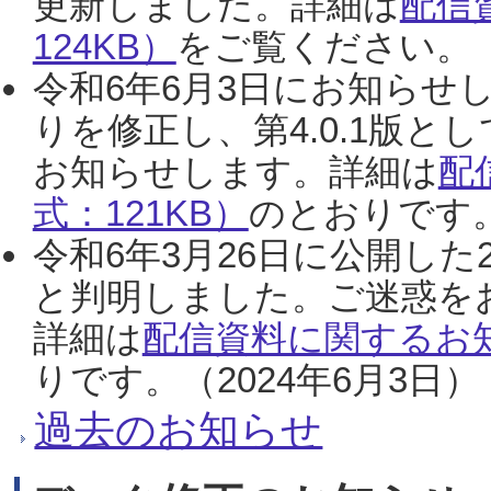
更新しました。詳細は
配信
124KB）
をご覧ください。（2
令和6年6月3日にお知らせし
りを修正し、第4.0.1版
お知らせします。詳細は
配
式：121KB）
のとおりです。
令和6年3月26日に公開した
と判明しました。ご迷惑を
詳細は
配信資料に関するお知
りです。（2024年6月3日）
過去のお知らせ