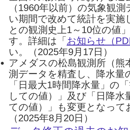
（1960年以前）の気象観
い期間で改めて統計を実施
との観測史上1～10位の値
す。詳細は「
お知らせ（PDF
い。（2025年9月17日）
アメダスの松島観測所（熊本
測データを精査し、降水量
「日最大1時間降水量」の「
しての値）」及び「日降水
ての値）」も変更となって
（2025年8月20日）