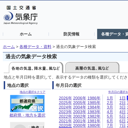
ホーム
防災情報
各種データ・
ホーム
>
各種データ・資料
>
過去の気象データ検索
過去の気象データ検索
地点と年月日時を選択して、表示するデータの種類を選択してくださ
地点の選択
年月日の選択
地点の選択をクリア
年月日の選択
2026年
2006年
1986年
1月
1日
2025年
2005年
1985年
2月
2日
2024年
2004年
1984年
3月
3日
2023年
2003年
1983年
4月
4日
都府県・地方を選択
2022年
2002年
1982年
5月
5日
2021年
2001年
1981年
6月
6日
2020年
2000年
1980年
7月
7日