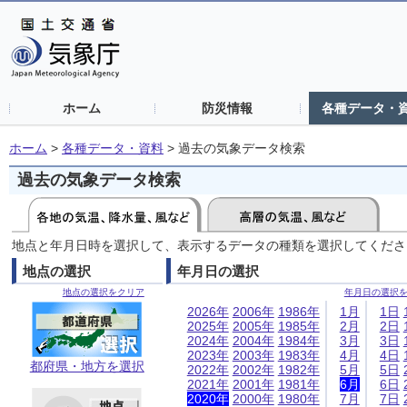
ホーム
防災情報
各種データ・
ホーム
>
各種データ・資料
>
過去の気象データ検索
過去の気象データ検索
地点と年月日時を選択して、表示するデータの種類を選択してくださ
地点の選択
年月日の選択
地点の選択をクリア
年月日の選択
2026年
2006年
1986年
1月
1日
2025年
2005年
1985年
2月
2日
2024年
2004年
1984年
3月
3日
2023年
2003年
1983年
4月
4日
都府県・地方を選択
2022年
2002年
1982年
5月
5日
2021年
2001年
1981年
6月
6日
2020年
2000年
1980年
7月
7日