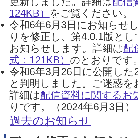
更新しました。詳細は
配信
124KB）
をご覧ください。（2
令和6年6月3日にお知らせし
りを修正し、第4.0.1版
お知らせします。詳細は
配
式：121KB）
のとおりです。
令和6年3月26日に公開した
と判明しました。ご迷惑を
詳細は
配信資料に関するお知
りです。（2024年6月3日）
過去のお知らせ