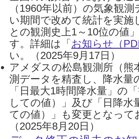
（1960年以前）の気象観
い期間で改めて統計を実施
との観測史上1～10位の値
す。詳細は「
お知らせ（PDF
い。（2025年9月17日）
アメダスの松島観測所（熊本
測データを精査し、降水量
「日最大1時間降水量」の「
しての値）」及び「日降水
ての値）」も変更となって
（2025年8月20日）