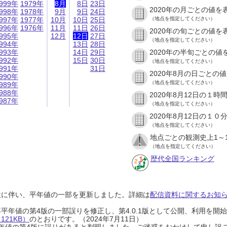
999年
1979年
8月
8日
23日
2020年の月ごとの値を
998年
1978年
9月
9日
24日
997年
1977年
10月
10日
25日
（地点を指定してください）
996年
1976年
11月
11日
26日
2020年の旬ごとの値を
995年
12月
12日
27日
（地点を指定してください）
994年
13日
28日
993年
14日
29日
2020年の半旬ごとの値
992年
15日
30日
（地点を指定してください）
991年
31日
2020年8月の日ごとの
990年
（地点を指定してください）
989年
988年
2020年8月12日の１
987年
（地点を指定してください）
2020年8月12日の１
（地点を指定してください）
地点ごとの観測史上1～
（地点を指定してください）
歴代全国ランキング
設に伴い、平年値の一部を更新しました。詳細は
配信資料に関するお知らせ
0年平年値の第4版の一部誤りを修正し、第4.0.1版として公開、利用を
21KB）
のとおりです。（2024年7月11日）
0年平年値の第4版に誤りがあると判明しました。ご迷惑をおかけして申し訳