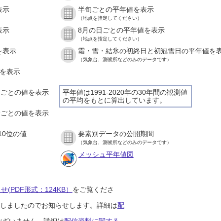
表示
半旬ごとの平年値を表示
（地点を指定してください）
表示
8月の日ごとの平年値を表示
（地点を指定してください）
を表示
霜・雪・結氷の初終日と初冠雪日の平年値を
（気象台、測候所などのみのデータです）
値を表示
時間ごとの値を表示
平年値は1991-2020年の30年間の観測値
の平均をもとに算出しています。
０分ごとの値を表示
10位の値
要素別データの公開期間
（気象台、測候所などのみのデータです）
メッシュ平年値図
(PDF形式：124KB）
をご覧くださ
開始しましたのでお知らせします。詳細は
配
ございません。詳細は
配信資料に関する