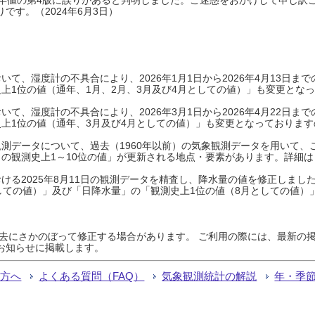
です。（2024年6月3日）
て、湿度計の不具合により、2026年1月1日から2026年4月13日
上1位の値（通年、1月、2月、3月及び4月としての値）」も変更とな
て、湿度計の不具合により、2026年3月1日から2026年4月22日
上1位の値（通年、3月及び4月としての値）」も変更となっておりますので
測データについて、過去（1960年以前）の気象観測データを用いて、
の観測史上1～10位の値」が更新される地点・要素があります。詳細は
ける2025年8月11日の観測データを精査し、降水量の値を修正しまし
しての値）」及び「日降水量」の「観測史上1位の値（8月としての値）
過去にさかのぼって修正する場合があります。 ご利用の際には、最新の掲
お知らせに掲載します。
る方へ
よくある質問（FAQ）
気象観測統計の解説
年・季