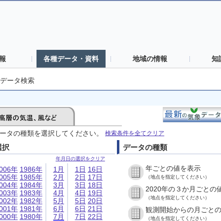
報
各種データ・資料
地域の情報
知
データ検索
ータの種類を選択してください。
検索条件を全てクリア
選択
データの種類
年月日の選択をクリア
年ごとの値を表示
006年
1986年
1月
1日
16日
005年
1985年
2月
2日
17日
（地点を指定してください）
004年
1984年
3月
3日
18日
2020年の３か月ごとの
003年
1983年
4月
4日
19日
（地点を指定してください）
002年
1982年
5月
5日
20日
001年
1981年
6月
6日
21日
観測開始からの月ごと
000年
1980年
7月
7日
22日
（地点を指定してください）