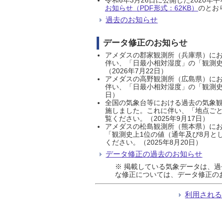
お知らせ（PDF形式：62KB）
のとおり
過去のお知らせ
データ修正のお知らせ
アメダスの郡家観測所（兵庫県）におい
伴い、「日最小相対湿度」の「観測史
（2026年7月22日）
アメダスの高野観測所（広島県）におい
伴い、「日最小相対湿度」の「観測史
日）
全国の気象台等における過去の気象観
施しました。これに伴い、「地点ごと
覧ください。（2025年9月17日）
アメダスの松島観測所（熊本県）にお
「観測史上1位の値（通年及び8月と
ください。（2025年8月20日）
データ修正の過去のお知らせ
※ 掲載している気象データは、
な修正については、データ修正の
利用され