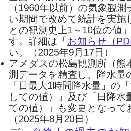
（1960年以前）の気象観
い期間で改めて統計を実施
との観測史上1～10位の値
す。詳細は「
お知らせ（PDF
い。（2025年9月17日）
アメダスの松島観測所（熊本
測データを精査し、降水量
「日最大1時間降水量」の「
しての値）」及び「日降水
ての値）」も変更となって
（2025年8月20日）