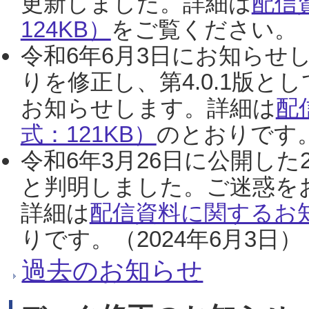
更新しました。詳細は
配信
124KB）
をご覧ください。（2
令和6年6月3日にお知らせし
りを修正し、第4.0.1版
お知らせします。詳細は
配
式：121KB）
のとおりです。
令和6年3月26日に公開した
と判明しました。ご迷惑を
詳細は
配信資料に関するお知
りです。（2024年6月3日）
過去のお知らせ