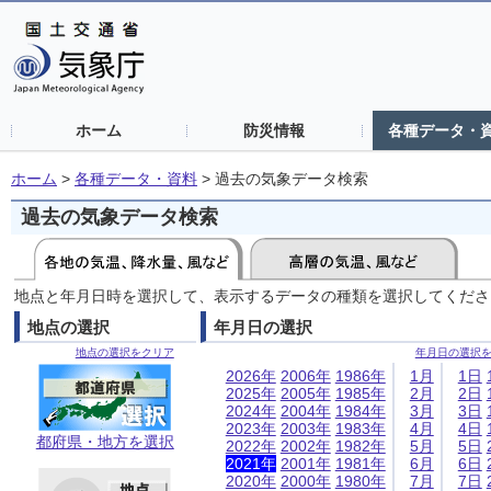
ホーム
防災情報
各種データ・
ホーム
>
各種データ・資料
>
過去の気象データ検索
過去の気象データ検索
地点と年月日時を選択して、表示するデータの種類を選択してくださ
地点の選択
年月日の選択
地点の選択をクリア
年月日の選択
2026年
2006年
1986年
1月
1日
2025年
2005年
1985年
2月
2日
2024年
2004年
1984年
3月
3日
2023年
2003年
1983年
4月
4日
都府県・地方を選択
2022年
2002年
1982年
5月
5日
2021年
2001年
1981年
6月
6日
2020年
2000年
1980年
7月
7日