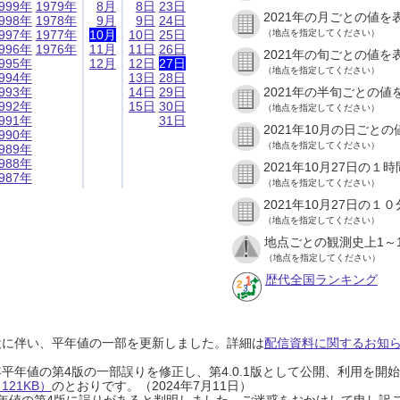
999年
1979年
8月
8日
23日
2021年の月ごとの値を
998年
1978年
9月
9日
24日
997年
1977年
10月
10日
25日
（地点を指定してください）
996年
1976年
11月
11日
26日
2021年の旬ごとの値を
995年
12月
12日
27日
（地点を指定してください）
994年
13日
28日
993年
14日
29日
2021年の半旬ごとの値
992年
15日
30日
（地点を指定してください）
991年
31日
2021年10月の日ごと
990年
（地点を指定してください）
989年
988年
2021年10月27日の
987年
（地点を指定してください）
2021年10月27日の
（地点を指定してください）
地点ごとの観測史上1～
（地点を指定してください）
歴代全国ランキング
設に伴い、平年値の一部を更新しました。詳細は
配信資料に関するお知らせ
0年平年値の第4版の一部誤りを修正し、第4.0.1版として公開、利用を
21KB）
のとおりです。（2024年7月11日）
0年平年値の第4版に誤りがあると判明しました。ご迷惑をおかけして申し訳