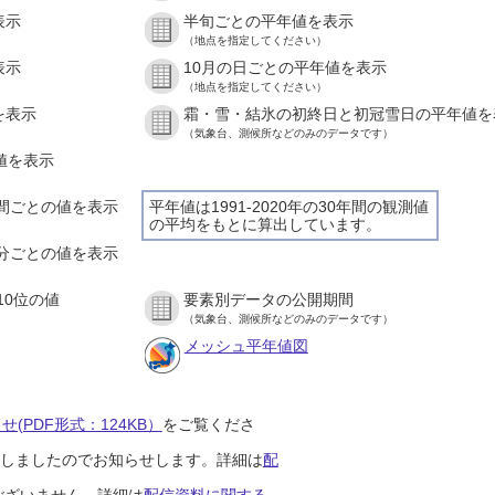
表示
半旬ごとの平年値を表示
（地点を指定してください）
表示
10月の日ごとの平年値を表示
（地点を指定してください）
を表示
霜・雪・結氷の初終日と初冠雪日の平年値を
（気象台、測候所などのみのデータです）
の値を表示
１時間ごとの値を表示
平年値は1991-2020年の30年間の観測値
の平均をもとに算出しています。
１０分ごとの値を表示
10位の値
要素別データの公開期間
（気象台、測候所などのみのデータです）
メッシュ平年値図
(PDF形式：124KB）
をご覧くださ
開始しましたのでお知らせします。詳細は
配
ございません。詳細は
配信資料に関する