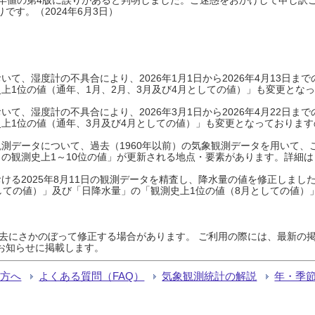
です。（2024年6月3日）
て、湿度計の不具合により、2026年1月1日から2026年4月13日
上1位の値（通年、1月、2月、3月及び4月としての値）」も変更とな
て、湿度計の不具合により、2026年3月1日から2026年4月22日
上1位の値（通年、3月及び4月としての値）」も変更となっておりますので
測データについて、過去（1960年以前）の気象観測データを用いて、
の観測史上1～10位の値」が更新される地点・要素があります。詳細は
ける2025年8月11日の観測データを精査し、降水量の値を修正しまし
しての値）」及び「日降水量」の「観測史上1位の値（8月としての値）
過去にさかのぼって修正する場合があります。 ご利用の際には、最新の掲
お知らせに掲載します。
る方へ
よくある質問（FAQ）
気象観測統計の解説
年・季