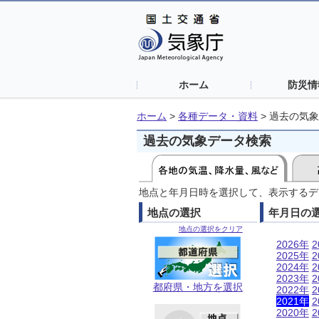
ホーム
防災情
ホーム
>
各種データ・資料
>
過去の気象
過去の気象データ検索
地点と年月日時を選択して、表示するデ
地点の選択
年月日の
地点の選択をクリア
2026年
2
2025年
2
2024年
2
2023年
2
都府県・地方を選択
2022年
2
2021年
2
2020年
2