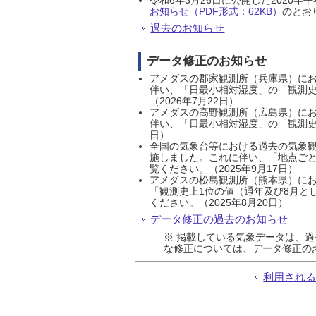
お知らせ（PDF形式：62KB）
のとおり
過去のお知らせ
データ修正のお知らせ
アメダスの郡家観測所（兵庫県）におい
伴い、「日最小相対湿度」の「観測史
（2026年7月22日）
アメダスの高野観測所（広島県）におい
伴い、「日最小相対湿度」の「観測史
日）
全国の気象台等における過去の気象観
施しました。これに伴い、「地点ごと
覧ください。（2025年9月17日）
アメダスの松島観測所（熊本県）にお
「観測史上1位の値（通年及び8月と
ください。（2025年8月20日）
データ修正の過去のお知らせ
※ 掲載している気象データは、
な修正については、データ修正の
利用され