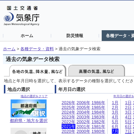
ホーム
防災情報
各種データ・
ホーム
>
各種データ・資料
>
過去の気象データ検索
過去の気象データ検索
地点と年月日時を選択して、表示するデータの種類を選択してくださ
地点の選択
年月日の選択
地点の選択をクリア
年月日の選択
2026年
2006年
1986年
1月
1日
2025年
2005年
1985年
2月
2日
2024年
2004年
1984年
3月
3日
2023年
2003年
1983年
4月
4日
都府県・地方を選択
2022年
2002年
1982年
5月
5日
2021年
2001年
1981年
6月
6日
2020年
2000年
1980年
7月
7日