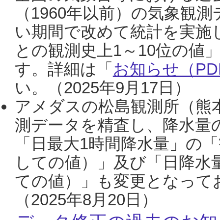
（1960年以前）の気象観
い期間で改めて統計を実施
との観測史上1～10位の値
す。詳細は「
お知らせ（PDF
い。（2025年9月17日）
アメダスの松島観測所（熊本
測データを精査し、降水量
「日最大1時間降水量」の「
しての値）」及び「日降水
ての値）」も変更となって
（2025年8月20日）