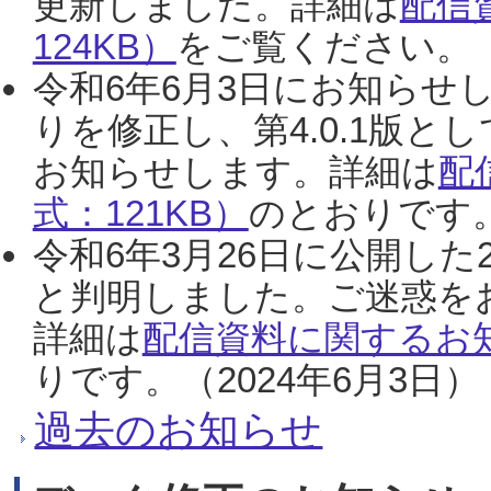
更新しました。詳細は
配信
124KB）
をご覧ください。（2
令和6年6月3日にお知らせし
りを修正し、第4.0.1版
お知らせします。詳細は
配
式：121KB）
のとおりです。
令和6年3月26日に公開した
と判明しました。ご迷惑を
詳細は
配信資料に関するお知
りです。（2024年6月3日）
過去のお知らせ